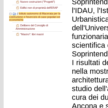
Soprintend
Nuove costruzioni ("Progetti")
Edifici non di proprietà dell'ERAP
l'IDAU, l'I
|
Istituto autonomo di Macerata per la
Urbanistic
costruzione e l'esercizio di case popolari ed
economiche
dell'Univer
Delibere del Consiglio di
Amministrazione
funzionari
"Mastro": libri mastri
scientifica
Soprintend
I risultati
nella most
architettur
studio dell'
cura dei du
Ancona e s