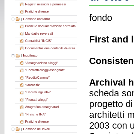
Registri missioni e permessi
Pratiche diverse
fondo
|
Gestione contabile
Bilanci e documentazione correlata
Mandati e reversali
First and 
Contabilità "INCIS"
Documentazione contabile diversa
|
Inquilinato
Consisten
"Assegnazione alloggi"
"Contratti alloggi assegnati"
"Redditi/Canone"
Archival h
"Morosità"
scheda sono
"Decreti ingiuntivi"
"Riscatti alloggi"
progetto di
Anagrafico assegnatari
architetti 
"Pratiche INA"
Pratiche diverse
2003 con un
|
Gestione dei lavori