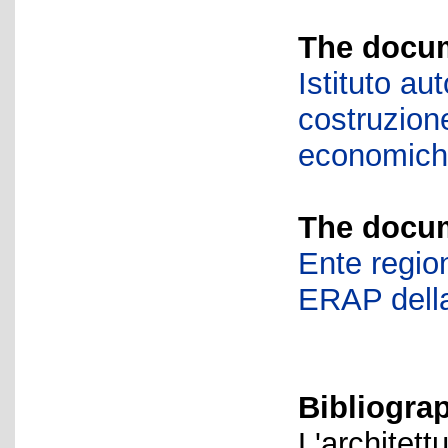
The docum
Istituto a
costruzione
economic
The docum
Ente region
ERAP della
Bibliogra
L'architett