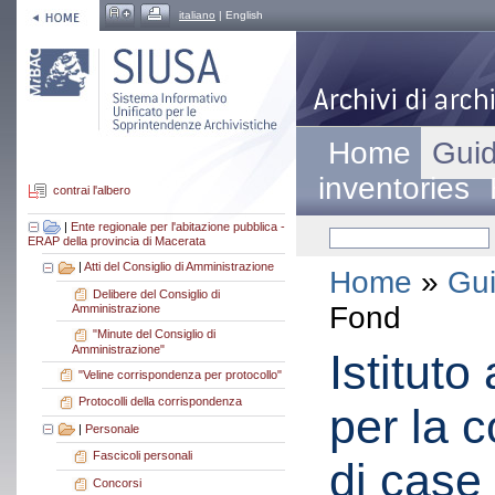
italiano
| English
Home
Guid
inventories
contrai l'albero
|
Ente regionale per l'abitazione pubblica -
ERAP della provincia di Macerata
|
Atti del Consiglio di Amministrazione
Home
»
Gui
Delibere del Consiglio di
Fond
Amministrazione
"Minute del Consiglio di
Amministrazione"
Istitut
"Veline corrispondenza per protocollo"
Protocolli della corrispondenza
per la c
|
Personale
Fascicoli personali
di case
Concorsi