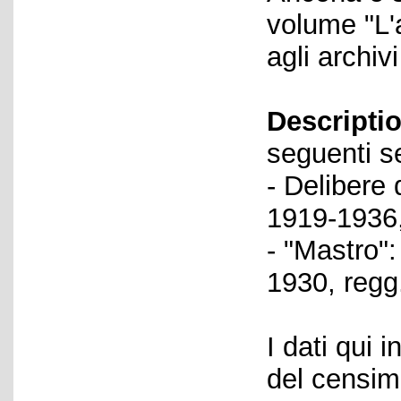
volume "L'a
agli archiv
Descriptio
seguenti se
- Delibere 
1919-1936,
- "Mastro":
1930, regg
I dati qui i
del censime