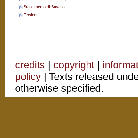
Stabilimento di Savona
Finsider
credits
|
copyright
|
informa
policy
| Texts released und
otherwise specified.