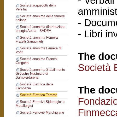
- Verbali
Società acquedotti della
amminist
Versilia
Società anonima delle ferriere
- Docume
italiane
Società anonima distribuzione
- Libri in
energia Aosta - SADEA
Società anonima Ferriera
Fratelli Sanguineti
Società anonima Ferriera di
Voltri
The doc
Società anonima Franchi-
Gregorini
Società 
Società anonima Stabilimento
Silvestro Nasturzio di
Sampierdarena
Società Elettrica della
The doc
Campania
Società Elettrica Teramo
Fondazi
Società Esercizi Siderurgici e
Metallurgici
Finmecc
Società Ferrovie Marchigiane