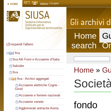
italiano
| English
Home
Gu
search
On
espandi l'albero
|
Ilva
Ilva Alti Forni e Acciaierie d’Italia
Italsider
Home
»
Gu
Ilva
|
Ilva - Archivi aggregati
Società
Acciaierie elettriche Cogne -
Girod
Acciaierie e ferriere nazionali
fondo
Acciaierie venete
Agglomerati antracite Aosta