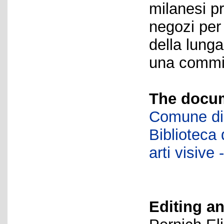
milanesi p
negozi per
della lung
una commit
The docum
Comune di 
Biblioteca d
arti visiv
Editing an