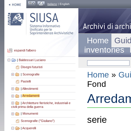
italiano
| English
Home
Guid
inventories
espandi l'albero
|
Baldessari Luciano
Disegni futuristi
Home
»
Gui
|
Scenografie
Fond
Pastelli
|
Allestimenti
Arredam
|
Arredamenti
|
Architetture fieristiche, industriali e
civili prima della guerra
|
Monumenti
serie
Scenografie ("Giuliano")
|
Acquerelli