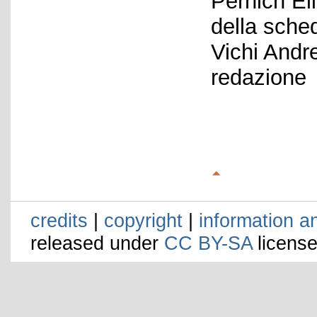
Pernich El
della sche
Vichi Andr
redazione
credits
|
copyright
|
information a
released under
CC BY-SA
license