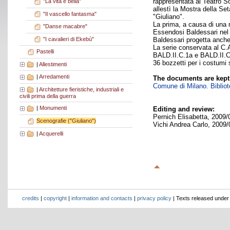
rappresentata al Teatro So
"La vita è bella"
allestì la Mostra della Se
"Il vascello fantasma"
"Giuliano".
La prima, a causa di una n
"Danse macabre"
Essendosi Baldessari nel f
"I cavalieri di Ekebù"
Baldessari progetta anche
La serie conservata al C.
Pastelli
BALD.II.C.1a e BALD.II.C.
36 bozzetti per i costumi 
|
Allestimenti
|
Arredamenti
The documents are kept
Comune di Milano. Bibliote
|
Architetture fieristiche, industriali e
civili prima della guerra
|
Monumenti
Editing and review:
Pernich Elisabetta, 2009/
Scenografie ("Giuliano")
Vichi Andrea Carlo, 2009/
|
Acquerelli
credits
|
copyright
|
information and contacts
|
privacy policy
| Texts released unde