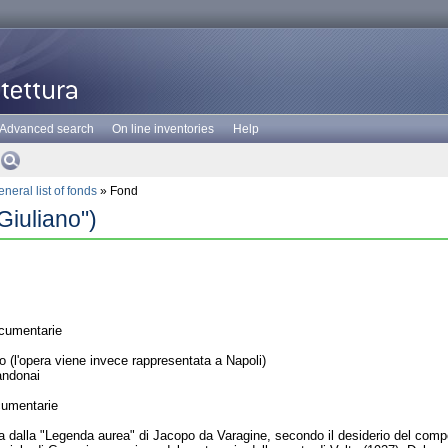
Advanced search
On line inventories
Help
neral list of fonds
» Fond
Giuliano")
cumentarie
(l'opera viene invece rappresentata a Napoli)
andonai
cumentarie
tta dalla "Legenda aurea" di Jacopo da Varagine, secondo il desiderio del co