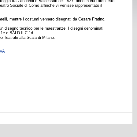
eggio fra Zandonai e Baldessari del 1927, anno in cui l'architetto
Teatro Sociale di Como affinché vi venisse rappresentato il
arelli, mentre i costumi vennero disegnati da Cesare Fratino.
un disegno tecnico per le maestranze. I disegni denominati
C.1c e BALD.II.C.1d.
o Teatrale alla Scala di Milano.
SVA