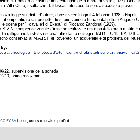
ciale di Como in occasione del centenario della morte di Volta (1927). Dal cart
ta a Villa Olmo, risulta che Baldessari intercedette senza successo presso il 
uova legge sui diritti d'autore, ebbe invece luogo il 4 febbraio 1928 a Napoli.
rattempo ritirato dal progetto, le scene vennero firmate dal pittore Augusto C
 le scene per "I cavalieri di Ekebù" di Riccardo Zandonai (1929).
A.S.V.A. comprende vedute d'insieme realizzate ora a pastello ora a matita e 
1h raffigurano la stessa scena; altrettanto i disegni BALD.II.C.1b, BALD.II.
sono conservati al M.A.R.T. di Rovereto; un acquerello è di proprietà del Muse
 by:
ca archeologica - Biblioteca d'arte - Centro di alti studi sulle arti visive - CA
06/22, supervisione della scheda
09/10, prima redazione
r
CC BY-SA
license, unless otherwise specified.