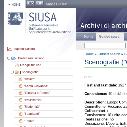
italiano
| English
Home
Guided search
espandi l'albero
Home
»
Guided search
»
Ge
|
Baldessari Luciano
Scenografie ("
Disegni futuristi
|
Scenografie
serie
"Amleto"
First and last date:
1927
"Santa Giovanna"
"Giulietta e Romeo"
Consistence:
10 unità do
"Wallenstein"
Description:
Luogo: Como 
Committente: Riccardo Z
"Modernità"
Collaboratori: /
"I pagliacci"
Consistenza: 10 unità do
Realizzazione: no
"Tosca"
Descrizione: L'opera, tra