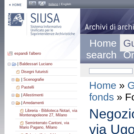
italiano
| English
Home
Gu
search
On
espandi l'albero
|
Baldessari Luciano
Disegni futuristi
|
Scenografie
Home
»
G
Pastelli
fonds
» F
|
Allestimenti
|
Arredamenti
Negozio
Libreria - Biblioteca Notari, via
Montenapoleone 27, Milano
Seminterrato Cantoni, via
via Ugo
Mario Pagano, Milano