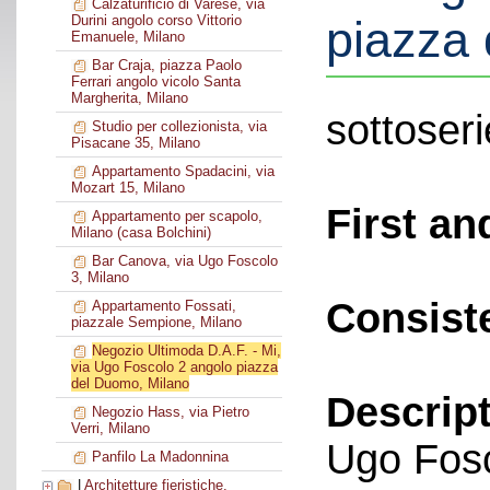
Calzaturificio di Varese, via
piazza
Durini angolo corso Vittorio
Emanuele, Milano
Bar Craja, piazza Paolo
Ferrari angolo vicolo Santa
Margherita, Milano
sottoseri
Studio per collezionista, via
Pisacane 35, Milano
Appartamento Spadacini, via
Mozart 15, Milano
First an
Appartamento per scapolo,
Milano (casa Bolchini)
Bar Canova, via Ugo Foscolo
3, Milano
Consist
Appartamento Fossati,
piazzale Sempione, Milano
Negozio Ultimoda D.A.F. - Mi,
via Ugo Foscolo 2 angolo piazza
del Duomo, Milano
Descript
Negozio Hass, via Pietro
Verri, Milano
Ugo Fosc
Panfilo La Madonnina
|
Architetture fieristiche,