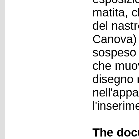
matita, 
del nast
Canova) 
sospeso 
che muov
disegno 
nell'app
l'inserim
The doc