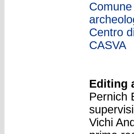
Comune d
archeolog
Centro di 
CASVA
Editing 
Pernich 
supervis
Vichi An