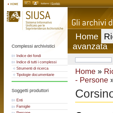
italiano |
English
Home
Ri
avanzata
Complessi archivistici
Indice dei fondi
Indice di tutti i complessi
Strumenti di ricerca
Home
»
Ri
Tipologie documentarie
- Persone
»
Corsin
Soggetti produttori
Enti
Famiglie
Persone