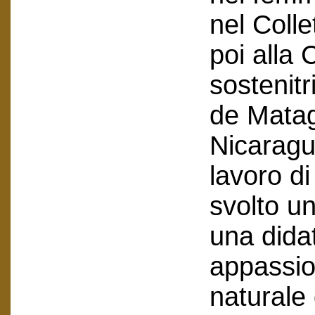
nel Coll
poi alla
sostenitr
de Matag
Nicaragu
lavoro d
svolto un
una didat
appassio
naturale 