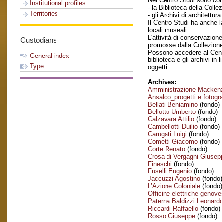
Nel Centro Studi sono con
Institutional profiles
- la Biblioteca della Colle
Territories
- gli Archivi di architettur
Il Centro Studi ha anche l
locali museali.
L'attività di conservazion
Custodians
promosse dalla Collezion
Possono accedere al Centro
General index
biblioteca e gli archivi i
Type
oggetti.
Archives:
Amministrazione Macken
Ansaldo_progetti e fotogra
Bellati Beniamino
(fondo)
Bellotto Umberto
(fondo)
Calzavara Attilio
(fondo)
Cambellotti Duilio
(fondo)
Carugati Luigi
(fondo)
Cometti Giacomo
(fondo)
Corte Renato
(fondo)
Crosa di Vergagni Giusep
Fineschi
(fondo)
Fuselli Eugenio
(fondo)
Jaccuzzi Agostino
(fondo)
L’Azione Coloniale
(fondo)
Officine elettriche genov
Paterna Baldizzi Leonard
Riccardi Raffaello
(fondo)
Rosso Giuseppe
(fondo)