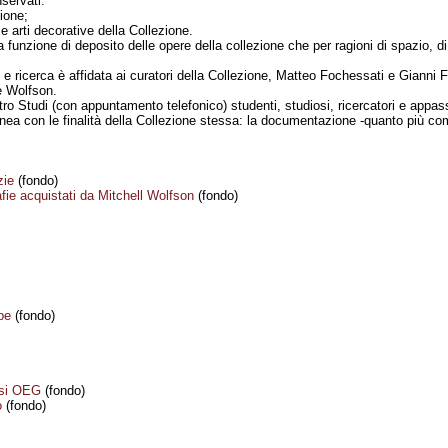
servati:
zione;
a e arti decorative della Collezione.
a funzione di deposito delle opere della collezione che per ragioni di spazio, 
e e ricerca è affidata ai curatori della Collezione, Matteo Fochessati e Gianni 
e Wolfson.
 Studi (con appuntamento telefonico) studenti, studiosi, ricercatori e appassi
n linea con le finalità della Collezione stessa: la documentazione -quanto più co
zie
(fondo)
fie acquistati da Mitchell Wolfson
(fondo)
pe
(fondo)
esi OEG
(fondo)
o
(fondo)