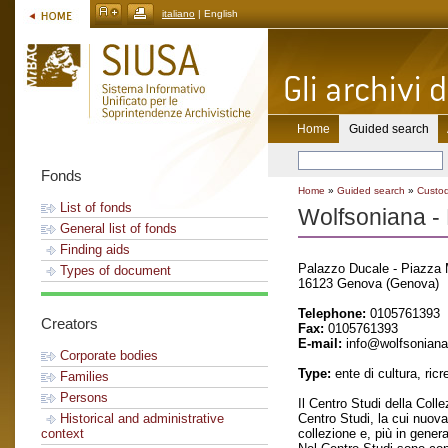
italiano
| English
Home
Guided search
Fonds
Home
»
Guided search
»
Custo
List of fonds
Wolfsoniana - 
General list of fonds
Finding aids
Palazzo Ducale - Piazza M
Types of document
16123 Genova (Genova)
Telephone:
0105761393
Creators
Fax:
0105761393
E-mail:
info@wolfsoniana.
Corporate bodies
Type:
ente di cultura, ricre
Families
Persons
Il Centro Studi della Coll
Centro Studi, la cui nuova
Historical and administrative
collezione e, più in gener
context