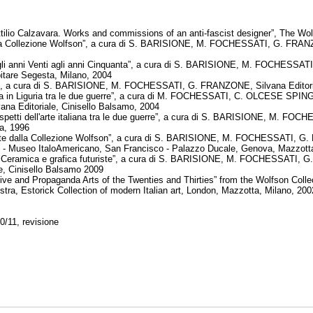
ilio Calzavara. Works and commissions of an anti-fascist designer”, The Wo
 La Collezione Wolfson”, a cura di S. BARISIONE, M. FOCHESSATI, G. FRANZ
 dagli anni Venti agli anni Cinquanta”, a cura di S. BARISIONE, M. FOCHESS
tare Segesta, Milano, 2004
inzi”, a cura di S. BARISIONE, M. FOCHESSATI, G. FRANZONE, Silvana Editori
tura in Liguria tra le due guerre”, a cura di M. FOCHESSATI, C. OLCESE S
ana Editoriale, Cinisello Balsamo, 2004
Aspetti dell'arte italiana tra le due guerre”, a cura di S. BARISIONE, M. 
a, 1996
iste dalla Collezione Wolfson”, a cura di S. BARISIONE, M. FOCHESSATI, G.
k - Museo ItaloAmericano, San Francisco - Palazzo Ducale, Genova, Mazzott
a. Ceramica e grafica futuriste”, a cura di S. BARISIONE, M. FOCHESSATI
e, Cinisello Balsamo 2009
tive and Propaganda Arts of the Twenties and Thirties” from the Wolfson C
a, Estorick Collection of modern Italian art, London, Mazzotta, Milano, 200
0/11, revisione