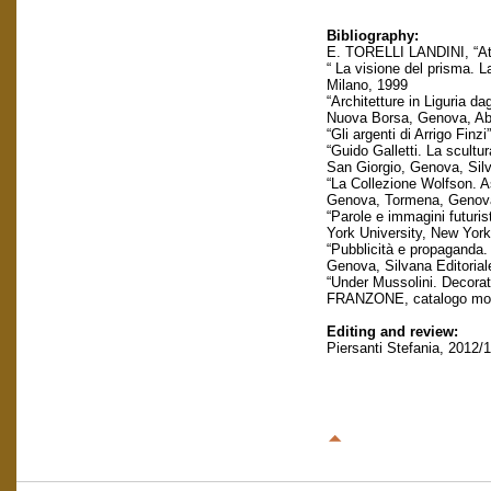
Bibliography:
E. TORELLI LANDINI, “Att
“ La visione del prisma.
Milano, 1999
“Architetture in Liguria
Nuova Borsa, Genova, Abi
“Gli argenti di Arrigo F
“Guido Galletti. La scul
San Giorgio, Genova, Silv
“La Collezione Wolfson. 
Genova, Tormena, Genov
“Parole e immagini futur
York University, New Yor
“Pubblicità e propagand
Genova, Silvana Editorial
“Under Mussolini. Decora
FRANZONE, catalogo mostr
Editing and review:
Piersanti Stefania, 2012/1