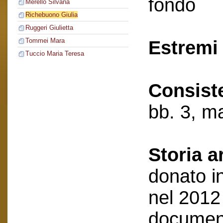
fondo
Merello Silvana
Richebuono Giulia
Ruggeri Giulietta
Tommei Mara
Estremi 
Tuccio Maria Teresa
Consist
bb. 3, ma
Storia a
donato i
nel 2012
document