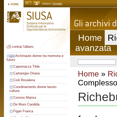
italiano |
English
Home
Ri
avanzata
contrai l'albero
|
Archinaute donne tra memoria e
futuro
Capomazza Tilde
Home
»
Ri
Cartaregia Oriana
Cioli Rosalena
Complesso 
Coordinamento donne lavoro
cultura
Richeb
Corsino Marisa
De Muro Candida
Figari Franca