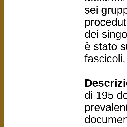
sei grupp
procedut
dei sing
è stato 
fascicoli
Descriz
di 195 do
prevalen
document