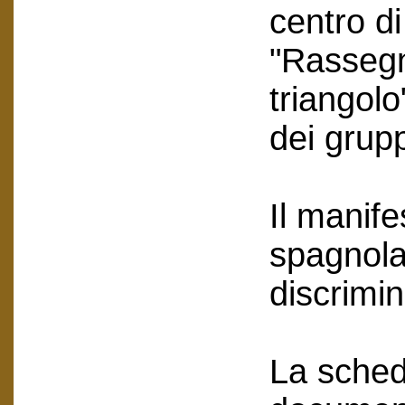
centro d
"Rassegn
triangol
dei grupp
Il manife
spagnola
discrimi
La scheda