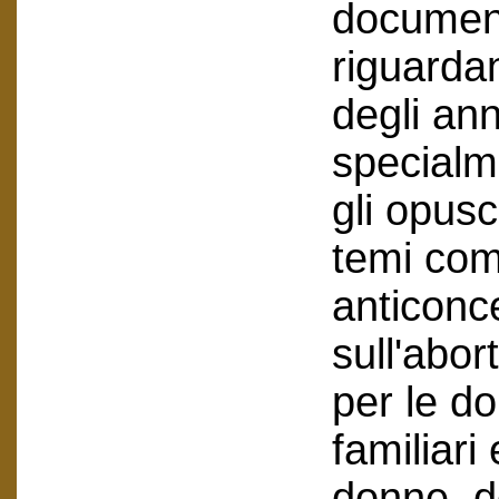
document
riguarda
degli ann
specialm
gli opusc
temi come
anticonc
sull'abor
per le do
familiari 
donne, d