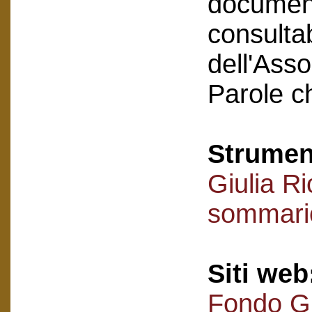
document
consultab
dell'Asso
Parole c
Strument
Giulia R
sommari
Siti web
Fondo Gi