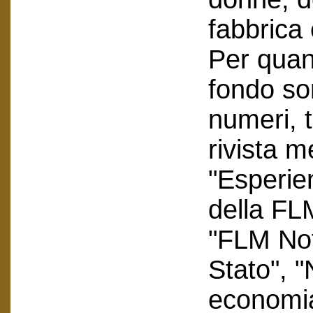
fabbrica 
Per quant
fondo so
numeri, tr
rivista m
"Esperie
della FLM
"FLM Not
Stato", 
economia 