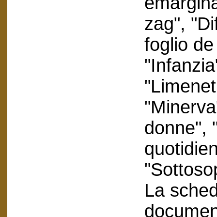
emarginat
zag", "Di
foglio de
"Infanzia
"Limenet
"Minerva
donne", 
quotidie
"Sottosop
La scheda
document