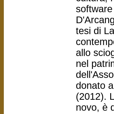
software
D'Arcang
tesi di L
contempo
allo sci
nel patr
dell'Ass
donato al
(2012). L
novo, è 