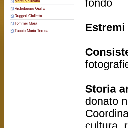
fondo
Merello Silvana
Richebuono Giulia
Ruggeri Giulietta
Tommei Mara
Estremi 
Tuccio Maria Teresa
Consist
fotografi
Storia a
donato n
Coordin
cultura, 