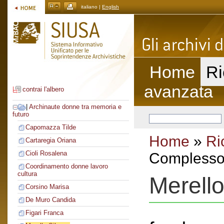
italiano |
English
Home
Ri
avanzata
contrai l'albero
|
Archinaute donne tra memoria e
futuro
Capomazza Tilde
Home
»
Ri
Cartaregia Oriana
Cioli Rosalena
Complesso 
Coordinamento donne lavoro
cultura
Merello
Corsino Marisa
De Muro Candida
Figari Franca