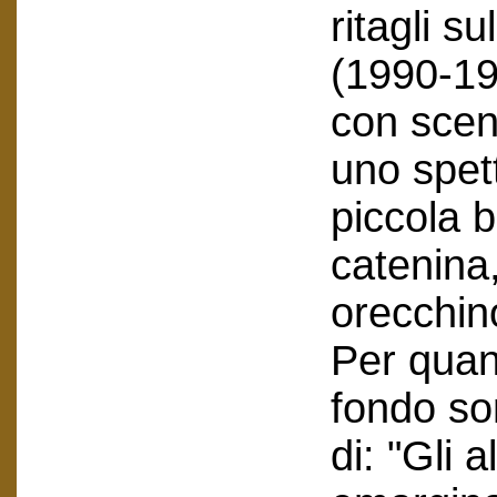
ritagli s
(1990-199
con scene
uno spett
piccola 
catenina
orecchin
Per quant
fondo so
di: "Gli a