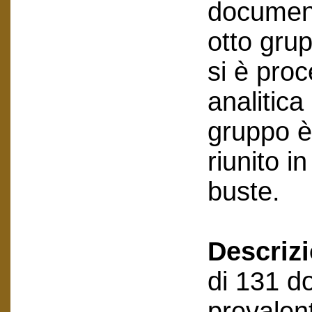
document
otto grup
si è pro
analitica
gruppo è
riunito in
buste.
Descriz
di 131 do
prevalen