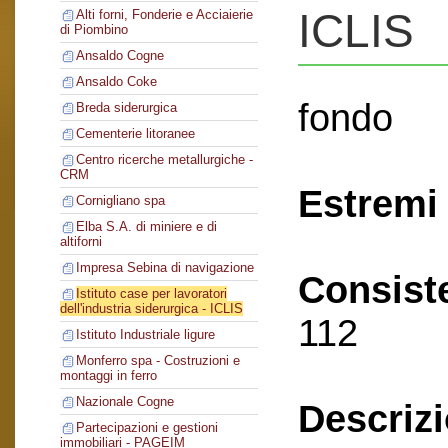
ICLIS
Alti forni, Fonderie e Acciaierie
di Piombino
Ansaldo Cogne
Ansaldo Coke
fondo
Breda siderurgica
Cementerie litoranee
Centro ricerche metallurgiche -
CRM
Estremi 
Cornigliano spa
Elba S.A. di miniere e di
altiforni
Impresa Sebina di navigazione
Consist
Istituto case per lavoratori
dell'industria siderurgica - ICLIS
112
Istituto Industriale ligure
Monferro spa - Costruzioni e
montaggi in ferro
Nazionale Cogne
Descriz
Partecipazioni e gestioni
immobiliari - PAGEIM