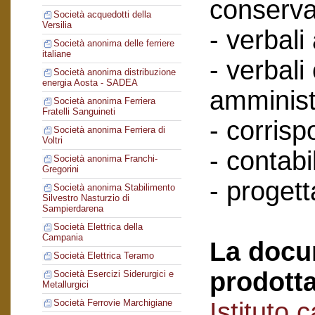
conserva
Società acquedotti della
Versilia
- verbali
Società anonima delle ferriere
italiane
- verbali
Società anonima distribuzione
energia Aosta - SADEA
amminist
Società anonima Ferriera
Fratelli Sanguineti
- corris
Società anonima Ferriera di
Voltri
- contabil
Società anonima Franchi-
Gregorini
- progett
Società anonima Stabilimento
Silvestro Nasturzio di
Sampierdarena
Società Elettrica della
Campania
La docu
Società Elettrica Teramo
prodotta
Società Esercizi Siderurgici e
Metallurgici
Istituto 
Società Ferrovie Marchigiane