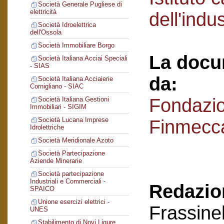
Società Generale Pugliese di
elettricità
dell'indu
Società Idroelettrica
dell'Ossola
Società Immobiliare Borgo
La docu
Società Italiana Acciai Speciali
- SIAS
da:
Società Italiana Acciaierie
Cornigliano - SIAC
Fondazi
Società Italiana Gestioni
Immobiliari - SIGIM
Società Lucana Imprese
Finmecc
Idrolettriche
Società Meridionale Azoto
Società Partecipazione
Aziende Minerarie
Società partecipazione
Industriali e Commerciali -
Redazion
SPAICO
Unione esercizi elettrici -
Frassinel
UNES
Stabilimento di Novi Ligure