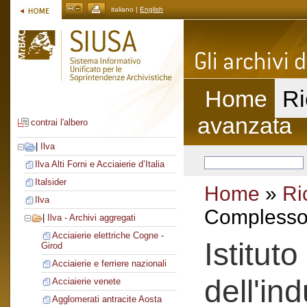
italiano |
English
Home
Ri
avanzata
contrai l'albero
|
Ilva
Ilva Alti Forni e Acciaierie d’Italia
Italsider
Home
»
Ri
Ilva
Complesso 
|
Ilva - Archivi aggregati
Acciaierie elettriche Cogne -
Istitut
Girod
Acciaierie e ferriere nazionali
dell'ind
Acciaierie venete
Agglomerati antracite Aosta