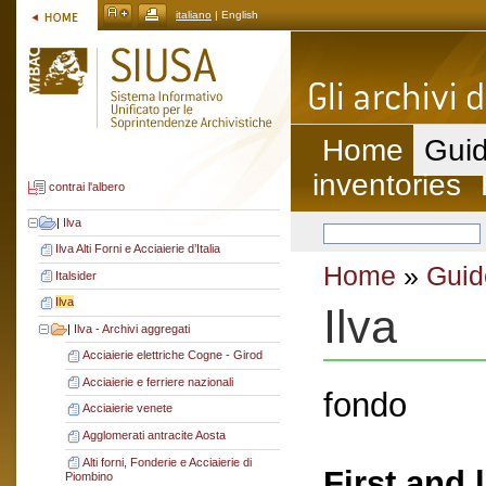
italiano
| English
Home
Guid
inventories
contrai l'albero
|
Ilva
Ilva Alti Forni e Acciaierie d’Italia
Home
»
Guid
Italsider
Ilva
Ilva
|
Ilva - Archivi aggregati
Acciaierie elettriche Cogne - Girod
Acciaierie e ferriere nazionali
fondo
Acciaierie venete
Agglomerati antracite Aosta
Alti forni, Fonderie e Acciaierie di
First and 
Piombino