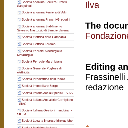
Ilva
Società anonima Ferriera Fratelli
Sanguineti
Società anonima Ferriera di Voltri
Società anonima Franchi-Gregorini
The docum
Società anonima Stabilimento
Silvestro Nasturzio di Sampierdarena
Fondazion
Società Elettrica della Campania
Società Elettrica Teramo
Società Esercizi Siderurgici e
Metallurgici
Società Ferrovie Marchigiane
Editing an
Società Generale Pugliese di
elettricità
Frassinelli
Società Idroelettrica dell'Ossola
redazione
Società Immobiliare Borgo
Società Italiana Acciai Speciali - SIAS
Società Italiana Acciaierie Cornigliano
- SIAC
Società Italiana Gestioni Immobiliari -
SIGIM
Società Lucana Imprese Idrolettriche
Società Meridionale Azoto