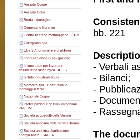
Ansaldo Cogne
Ansaldo Coke
Consisten
Breda siderurgica
Cementerie litoranee
bb. 221
Centro ricerche metallurgiche - CRM
Cornigliano spa
Elba S.A. di miniere e di altiforni
Descriptio
Impresa Sebina di navigazione
- Verbali a
Istituto case per lavoratori
dell'industria siderurgica - ICLIS
- Bilanci;
Istituto Industriale ligure
Monferro spa - Costruzioni e
- Pubblicaz
montaggi in ferro
Nazionale Cogne
- Document
Partecipazioni e gestioni immobiliari -
- Rassegn
PAGEIM
Società acquedotti della Versilia
Società anonima delle ferriere italiane
The docum
Società anonima distribuzione
energia Aosta - SADEA