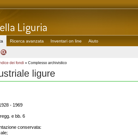
ta
Ricerca avanzata
Inventari on line
Aiuto
Indice dei fondi
» Complesso archivistico
ustriale ligure
928 - 1969
regg. e bb. 6
azione conservata:
cale;