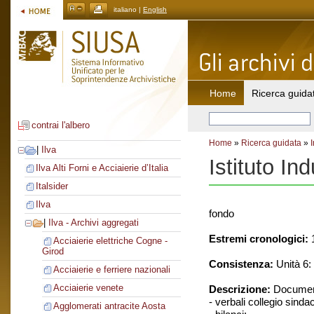
italiano |
English
Home
Ricerca guida
contrai l'albero
Home
»
Ricerca guidata
»
|
Ilva
Istituto Ind
Ilva Alti Forni e Acciaierie d’Italia
Italsider
Ilva
fondo
|
Ilva - Archivi aggregati
Estremi cronologici:
1
Acciaierie elettriche Cogne -
Girod
Consistenza:
Unità 6: 
Acciaierie e ferriere nazionali
Acciaierie venete
Descrizione:
Document
- verbali collegio sinda
Agglomerati antracite Aosta