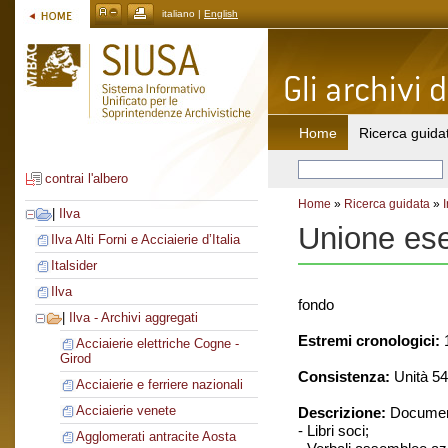
italiano |
English
Home
Ricerca guida
contrai l'albero
Home
»
Ricerca guidata
»
|
Ilva
Unione eser
Ilva Alti Forni e Acciaierie d’Italia
Italsider
Ilva
fondo
|
Ilva - Archivi aggregati
Estremi cronologici:
1
Acciaierie elettriche Cogne -
Girod
Consistenza:
Unità 54
Acciaierie e ferriere nazionali
Acciaierie venete
Descrizione:
Document
- Libri soci;
Agglomerati antracite Aosta