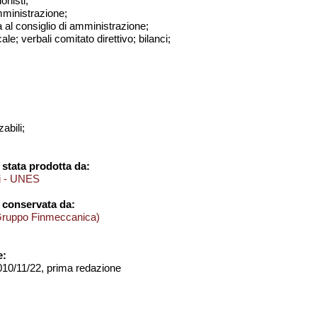
onisti;
amministrazione;
a al consiglio di amministrazione;
ale; verbali comitato direttivo; bilanci;
abili;
stata prodotta da:
ci - UNES
 conservata da:
Gruppo Finmeccanica)
e:
2010/11/22, prima redazione