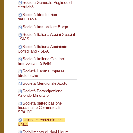
Società Generale Pugliese di
elettricità
Società Idroelettrica
dell'Ossola
Società Immobiliare Borgo
Società Italiana Acciai Speciali
- SIAS
Società Italiana Acciaierie
Cornigliano - SIAC
Società Italiana Gestioni
Immobiliari - SIGIM
Società Lucana Imprese
Idrolettriche
Società Meridionale Azoto
Società Partecipazione
Aziende Minerarie
Società partecipazione
Industriali e Commerciali -
SPAICO
Unione esercizi elettrici -
UNES
Stabilimento di Novi Ligure