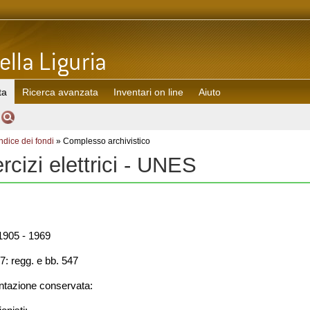
ta
Ricerca avanzata
Inventari on line
Aiuto
Indice dei fondi
» Complesso archivistico
cizi elettrici - UNES
905 - 1969
7: regg. e bb. 547
azione conservata: