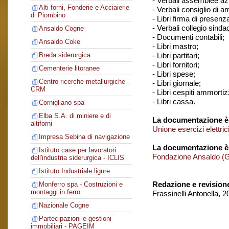
- Verbali assemblee azi
Alti forni, Fonderie e Acciaierie
- Verbali consiglio di 
di Piombino
- Libri firma di presenz
- Verbali collegio sindac
Ansaldo Cogne
- Documenti contabili;
Ansaldo Coke
- Libri mastro;
- Libri partitari;
Breda siderurgica
- Libri fornitori;
Cementerie litoranee
- Libri spese;
Centro ricerche metallurgiche -
- Libri giornale;
CRM
- Libri cespiti ammortizz
- Libri cassa.
Cornigliano spa
Elba S.A. di miniere e di
La documentazione è 
altiforni
Unione esercizi elettri
Impresa Sebina di navigazione
La documentazione è
Istituto case per lavoratori
Fondazione Ansaldo (
dell'industria siderurgica - ICLIS
Istituto Industriale ligure
Redazione e revision
Monferro spa - Costruzioni e
montaggi in ferro
Frassinelli Antonella, 
Nazionale Cogne
Partecipazioni e gestioni
immobiliari - PAGEIM