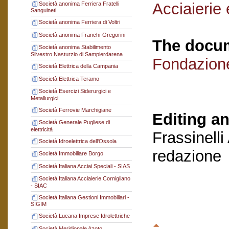
Acciaierie 
Società anonima Ferriera Fratelli
Sanguineti
Società anonima Ferriera di Voltri
Società anonima Franchi-Gregorini
The docum
Società anonima Stabilimento
Silvestro Nasturzio di Sampierdarena
Fondazion
Società Elettrica della Campania
Società Elettrica Teramo
Società Esercizi Siderurgici e
Metallurgici
Società Ferrovie Marchigiane
Editing an
Società Generale Pugliese di
elettricità
Frassinelli
Società Idroelettrica dell'Ossola
redazione
Società Immobiliare Borgo
Società Italiana Acciai Speciali - SIAS
Società Italiana Acciaierie Cornigliano
- SIAC
Società Italiana Gestioni Immobiliari -
SIGIM
Società Lucana Imprese Idrolettriche
Società Meridionale Azoto