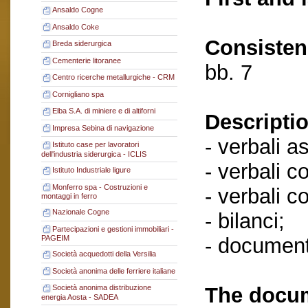
Ansaldo Cogne
Ansaldo Coke
Consisten
Breda siderurgica
Cementerie litoranee
bb. 7
Centro ricerche metallurgiche - CRM
Cornigliano spa
Elba S.A. di miniere e di altiforni
Descriptio
Impresa Sebina di navigazione
- verbali a
Istituto case per lavoratori
dell'industria siderurgica - ICLIS
- verbali c
Istituto Industriale ligure
Monferro spa - Costruzioni e
- verbali c
montaggi in ferro
Nazionale Cogne
- bilanci;
Partecipazioni e gestioni immobiliari -
- document
PAGEIM
Società acquedotti della Versilia
Società anonima delle ferriere italiane
The docum
Società anonima distribuzione
energia Aosta - SADEA