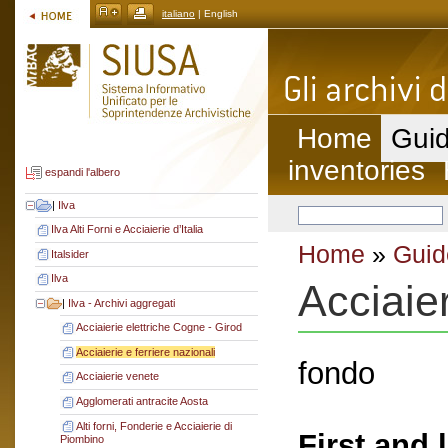
italiano
| English
Home
Guid
inventories
espandi l'albero
|
Ilva
Ilva Alti Forni e Acciaierie d’Italia
Home
»
Guid
Italsider
Ilva
Acciaier
|
Ilva - Archivi aggregati
Acciaierie elettriche Cogne - Girod
Acciaierie e ferriere nazionali
fondo
Acciaierie venete
Agglomerati antracite Aosta
Alti forni, Fonderie e Acciaierie di
First and 
Piombino