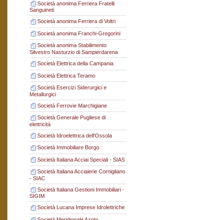
Società anonima Ferriera Fratelli
Sanguineti
Società anonima Ferriera di Voltri
Società anonima Franchi-Gregorini
Società anonima Stabilimento
Silvestro Nasturzio di Sampierdarena
Società Elettrica della Campania
Società Elettrica Teramo
Società Esercizi Siderurgici e
Metallurgici
Società Ferrovie Marchigiane
Società Generale Pugliese di
elettricità
Società Idroelettrica dell'Ossola
Società Immobiliare Borgo
Società Italiana Acciai Speciali - SIAS
Società Italiana Acciaierie Cornigliano
- SIAC
Società Italiana Gestioni Immobiliari -
SIGIM
Società Lucana Imprese Idrolettriche
Società Meridionale Azoto