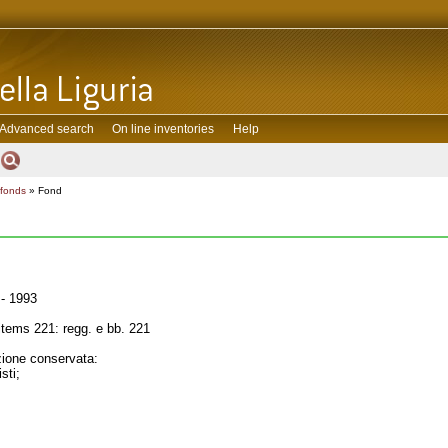
Advanced search
On line inventories
Help
 fonds
» Fond
- 1993
tems 221: regg. e bb. 221
one conservata:
sti;
;