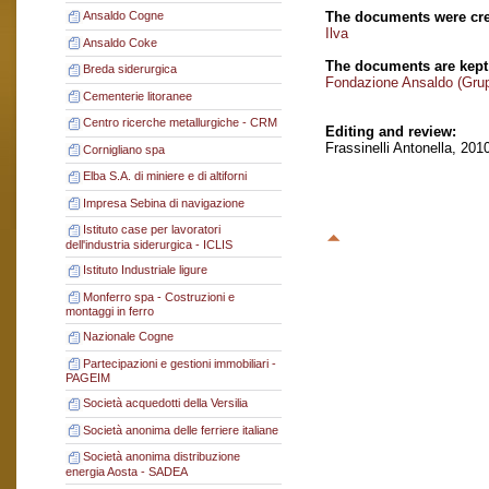
The documents were cre
Ansaldo Cogne
Ilva
Ansaldo Coke
The documents are kept
Breda siderurgica
Fondazione Ansaldo (Gru
Cementerie litoranee
Centro ricerche metallurgiche - CRM
Editing and review:
Frassinelli Antonella, 201
Cornigliano spa
Elba S.A. di miniere e di altiforni
Impresa Sebina di navigazione
Istituto case per lavoratori
dell'industria siderurgica - ICLIS
Istituto Industriale ligure
Monferro spa - Costruzioni e
montaggi in ferro
Nazionale Cogne
Partecipazioni e gestioni immobiliari -
PAGEIM
Società acquedotti della Versilia
Società anonima delle ferriere italiane
Società anonima distribuzione
energia Aosta - SADEA