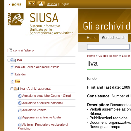
italiano
| English
Home
Guided search
contrai l'albero
Home
»
Guided search
»
List of
|
Ilva
Ilva
Ilva Alti Forni e Acciaierie d’Italia
Italsider
fondo
Ilva
First and last date:
1989 
|
Ilva - Archivi aggregati
Consistence:
Number of i
Acciaierie elettriche Cogne - Girod
Acciaierie e ferriere nazionali
Description:
Documentazi
- Verbali assemblee azioni
Acciaierie venete
- Bilanci;
Agglomerati antracite Aosta
- Pubblicazioni tecniche;
- Documenti organizzativi
Alti forni, Fonderie e Acciaierie di
- Rassegna stampa.
Piombino