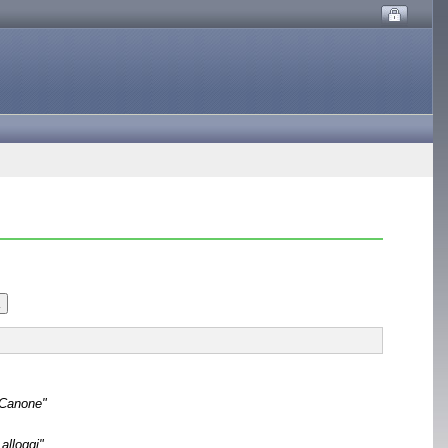
i/Canone"
alloggi"