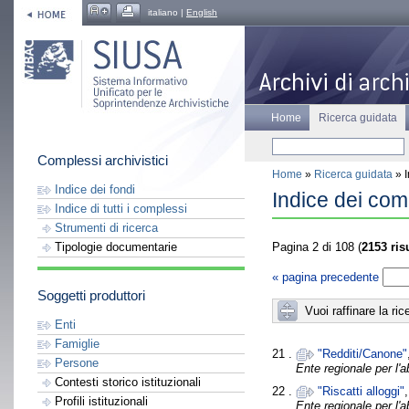
italiano |
English
Home
Ricerca guidata
Complessi archivistici
Home
»
Ricerca guidata
» I
Indice dei fondi
Indice dei com
Indice di tutti i complessi
Strumenti di ricerca
Pagina 2 di 108 (
2153 risu
Tipologie documentarie
« pagina precedente
Soggetti produttori
Vuoi raffinare la ric
Enti
Famiglie
21 .
"Redditi/Canone"
Persone
Ente regionale per l'
Contesti storico istituzionali
22 .
"Riscatti alloggi"
Profili istituzionali
Ente regionale per l'a