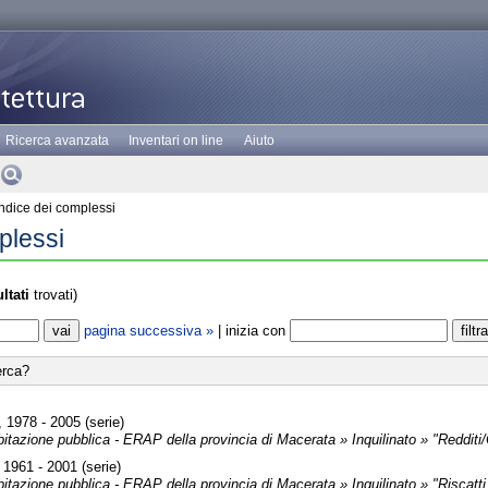
Ricerca avanzata
Inventari on line
Aiuto
ndice dei complessi
plessi
ltati
trovati)
pagina successiva »
| inizia con
erca?
, 1978 - 2005 (serie)
abitazione pubblica - ERAP della provincia di Macerata » Inquilinato » "Reddit
, 1961 - 2001 (serie)
bitazione pubblica - ERAP della provincia di Macerata » Inquilinato » "Riscatti 