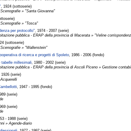
"
, 1924 (sottoserie)
 Scenografie » "Santa Giovanna"
ottoserie)
 Scenografie » "Tosca"
denza per protocollo"
, 1974 - 2007 (serie)
abitazione pubblica - ERAP della provincia di Macerata » "Veline corrispondenz
24 (sottoserie)
 Scenografie » "Wallenstein"
operativa di ricerca e progetti di Spoleto
, 1986 - 2006 (fondo)
tabelle millesimali
, 1980 - 2002 (serie)
abitazione pubblica - ERAP della provincia di Ascoli Piceno » Gestione contabi
- 1926 (serie)
Acquerelli
ambellotti
, 1947 - 1995 (fondo)
989 (serie)
de
969 (serie)
de
953 - 1988 (serie)
anni » Agende-diario
fessionali
, 1977 - 1997 (serie)