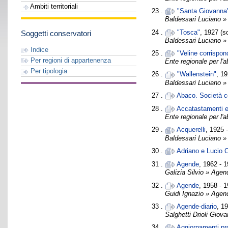
Ambiti territoriali
23 .
"Santa Giovanna
Baldessari Luciano »
24 .
"Tosca"
, 1927 (s
Soggetti conservatori
Baldessari Luciano »
Indice
25 .
"Veline corrispon
Per regioni di appartenenza
Ente regionale per l'
Per tipologia
26 .
"Wallenstein"
, 19
Baldessari Luciano »
27 .
Abaco. Società co
28 .
Accatastamenti e 
Ente regionale per l'
29 .
Acquerelli
, 1925 
Baldessari Luciano » 
30 .
Adriano e Lucio C
31 .
Agende
, 1962 - 1
Galizia Silvio » Agen
32 .
Agende
, 1958 - 1
Guidi Ignazio » Agen
33 .
Agende-diario
, 1
Salghetti Drioli Giov
34 .
Aggiornamenti pro