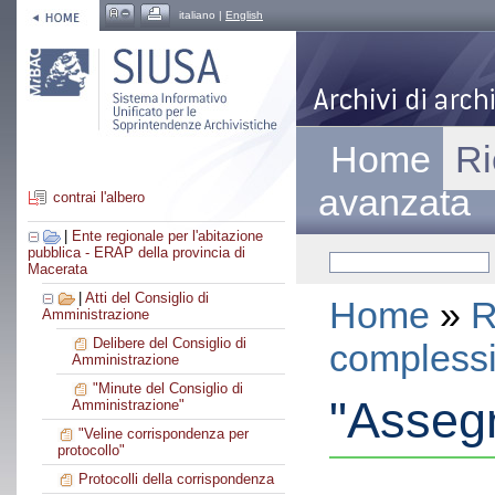
italiano |
English
Home
Ri
avanzata
contrai l'albero
|
Ente regionale per l'abitazione
pubblica - ERAP della provincia di
Macerata
|
Atti del Consiglio di
Home
»
R
Amministrazione
Delibere del Consiglio di
compless
Amministrazione
"Minute del Consiglio di
"Assegn
Amministrazione"
"Veline corrispondenza per
protocollo"
Protocolli della corrispondenza