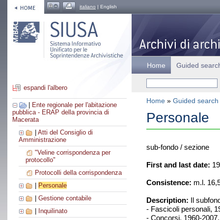
italiano
| English
Home
Guided searc
espandi l'albero
Home
»
Guided search
|
Ente regionale per l'abitazione
pubblica - ERAP della provincia di
Personale
Macerata
|
Atti del Consiglio di
Amministrazione
sub-fondo / sezione
"Veline corrispondenza per
protocollo"
First and last date:
19
Protocolli della corrispondenza
Consistence:
m.l. 16,
|
Personale
|
Gestione contabile
Description:
Il subfon
- Fascicoli personali, 
|
Inquilinato
- Concorsi, 1960-2007,