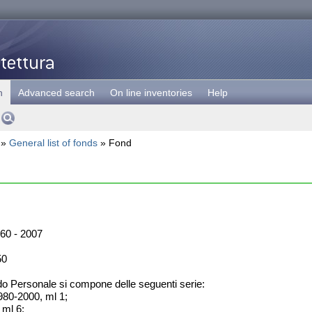
h
Advanced search
On line inventories
Help
»
General list of fonds
» Fond
60 - 2007
50
do Personale si compone delle seguenti serie:
1980-2000, ml 1;
 ml 6;