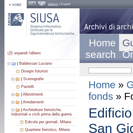
italiano
| English
Home
Gu
search
On
espandi l'albero
|
Baldessari Luciano
Disegni futuristi
|
Scenografie
Home
»
G
Pastelli
fonds
» F
|
Allestimenti
|
Arredamenti
Edifici
|
Architetture fieristiche,
industriali e civili prima della guerra
Edicola per giornali, Milano
San Gi
Quartiere fieristico, Milano