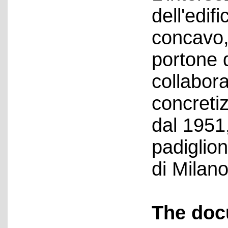
dell'edifi
concavo, 
portone 
collabor
concreti
dal 1951,
padiglion
di Milano
The doc