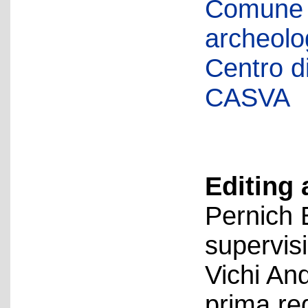
Comune d
archeolog
Centro di 
CASVA
Editing 
Pernich 
supervis
Vichi An
prima re