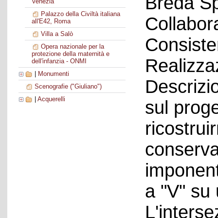
Breda S
Venezia
Palazzo della Civiltà italiana
Collabora
all'E42, Roma
Villa a Salò
Consiste
Opera nazionale per la
protezione della maternità e
Realizza
dell'infanzia - ONMI
|
Monumenti
Descrizi
Scenografie ("Giuliano")
|
Acquerelli
sul prog
ricostrui
conserva
imponent
a "V" su 
L'interse