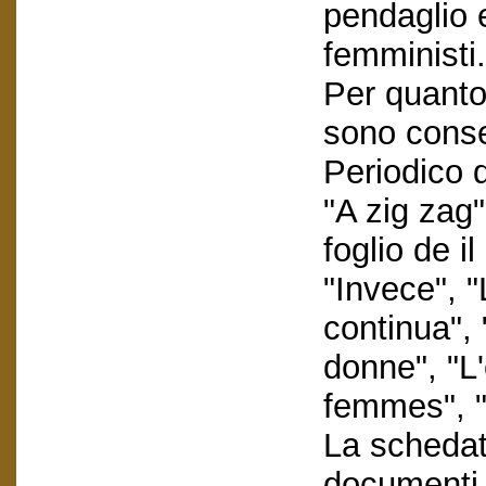
pendaglio 
femministi.
Per quanto 
sono conser
Periodico d
"A zig zag"
foglio de i
"Invece", 
continua",
donne", "L
femmes", "S
La schedatu
documenti e