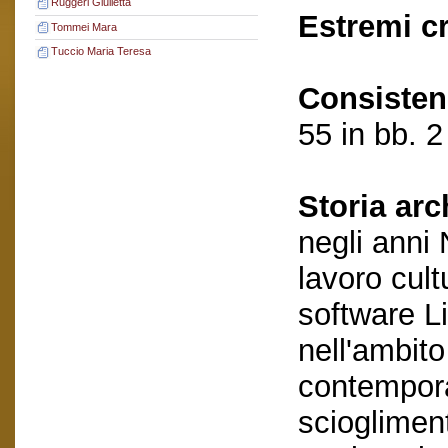
Ruggeri Giulietta
Estremi c
Tommei Mara
Tuccio Maria Teresa
Consisten
55 in bb. 2
Storia arc
negli anni
lavoro cult
software L
nell'ambito
contempora
scioglimen