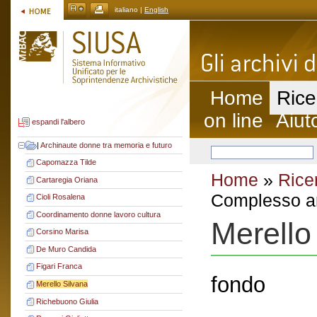
italiano |
English
Home
Rice
on line
Aiut
espandi l'albero
|
Archinaute donne tra memoria e futuro
Capomazza Tilde
Home
»
Rice
Cartaregia Oriana
Complesso ar
Cioli Rosalena
Coordinamento donne lavoro cultura
Merello
Corsino Marisa
De Muro Candida
Figari Franca
fondo
Merello Silvana
Richebuono Giulia