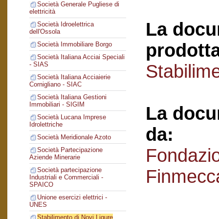
Società Generale Pugliese di
elettricità
La docu
Società Idroelettrica
dell'Ossola
prodotta
Società Immobiliare Borgo
Società Italiana Acciai Speciali
- SIAS
Stabilime
Società Italiana Acciaierie
Cornigliano - SIAC
Società Italiana Gestioni
Immobiliari - SIGIM
La docu
Società Lucana Imprese
Idrolettriche
da:
Società Meridionale Azoto
Fondazi
Società Partecipazione
Aziende Minerarie
Finmecc
Società partecipazione
Industriali e Commerciali -
SPAICO
Unione esercizi elettrici -
UNES
Stabilimento di Novi Ligure