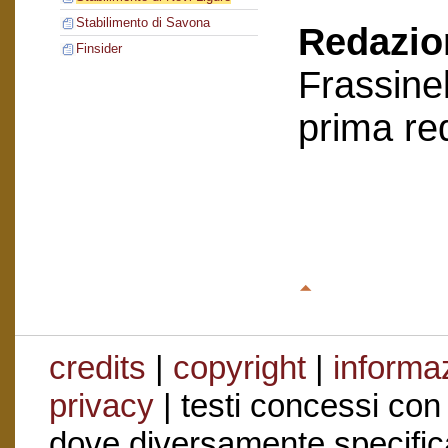
Stabilimento di Savona
Redazion
Finsider
Frassinel
prima re
credits
|
copyright
|
informaz
privacy
| testi concessi con
dove diversamente specific