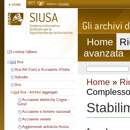
italiano |
English
Home
Ri
avanzata
contrai l'albero
|
Ilva
Ilva Alti Forni e Acciaierie d’Italia
Italsider
Home
»
Ri
Ilva
Complesso 
|
Ilva - Archivi aggregati
Acciaierie elettriche Cogne -
Stabili
Girod
Acciaierie e ferriere nazionali
Acciaierie venete
Agglomerati antracite Aosta