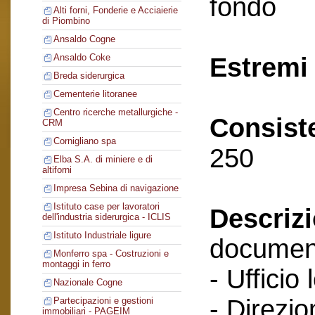
fondo
Alti forni, Fonderie e Acciaierie
di Piombino
Ansaldo Cogne
Ansaldo Coke
Estremi 
Breda siderurgica
Cementerie litoranee
Centro ricerche metallurgiche -
Consist
CRM
Cornigliano spa
250
Elba S.A. di miniere e di
altiforni
Impresa Sebina di navigazione
Istituto case per lavoratori
Descriz
dell'industria siderurgica - ICLIS
Istituto Industriale ligure
documenti
Monferro spa - Costruzioni e
montaggi in ferro
- Ufficio 
Nazionale Cogne
- Direzio
Partecipazioni e gestioni
immobiliari - PAGEIM