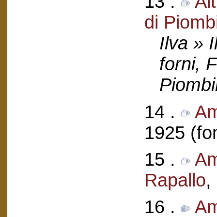
13 .
Al
di Piomb
Ilva » 
forni, 
Piombi
14 .
Am
1925 (fo
15 .
Am
Rapallo
,
16 .
Am