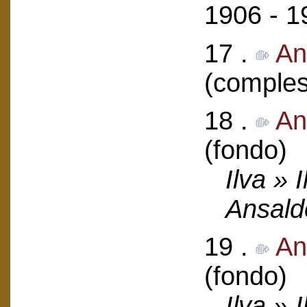
1906 - 1
17 .
An
(comples
18 .
An
(fondo)
Ilva » 
Ansald
19 .
An
(fondo)
Ilva » 