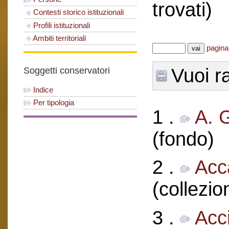
trovati)
Contesti storico istituzionali
Profili istituzionali
Ambiti territoriali
pagina
Soggetti conservatori
Vuoi ra
Indice
Per tipologia
1 .
A. 
(fondo)
2 .
Acc
(collezio
3 .
Acci