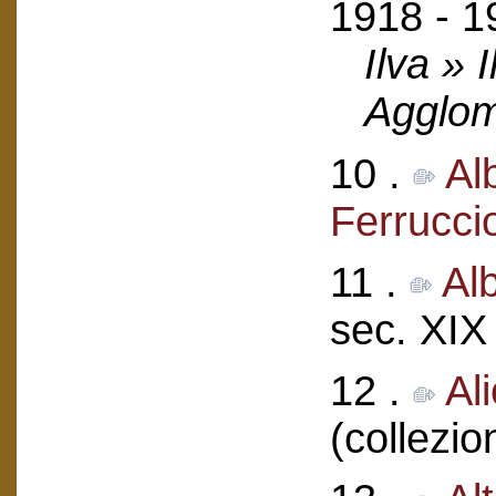
1918 - 1
Ilva » 
Agglom
10 .
Al
Ferrucci
11 .
Al
sec. XIX
12 .
Al
(collezio