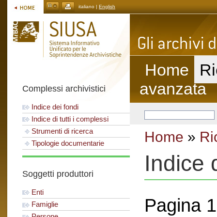
italiano |
English
Home
Ri
avanzata
Complessi archivistici
Indice dei fondi
Indice di tutti i complessi
Strumenti di ricerca
Home
»
Ri
Tipologie documentarie
Indice 
Soggetti produttori
Enti
Pagina 1 
Famiglie
Persone