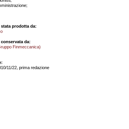
onisti;
amministrazione;
stata prodotta da:
mo
 conservata da:
Gruppo Finmeccanica)
e:
2010/11/22, prima redazione