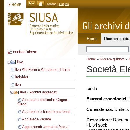
italiano |
English
Home
Ricerca guida
contrai l'albero
Home
»
Ricerca guidata
»
|
Ilva
Società El
Ilva Alti Forni e Acciaierie d’Italia
Italsider
Ilva
fondo
|
Ilva - Archivi aggregati
Estremi cronologici:
1
Acciaierie elettriche Cogne -
Girod
Consistenza:
Unità 5: 
Acciaierie e ferriere nazionali
Acciaierie venete
Descrizione:
Document
- Libri soci;
Agglomerati antracite Aosta