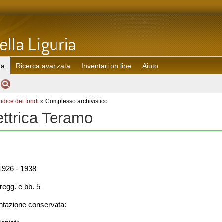
ta
Ricerca avanzata
Inventari on line
Aiuto
Indice dei fondi
» Complesso archivistico
ettrica Teramo
926 - 1938
regg. e bb. 5
azione conservata: