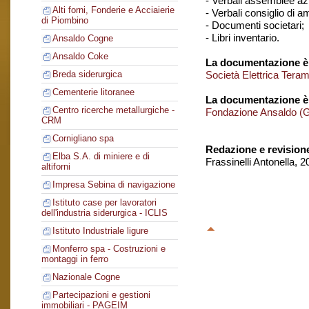
- Verbali assemblee azi
Alti forni, Fonderie e Acciaierie
- Verbali consiglio di 
di Piombino
- Documenti societari;
- Libri inventario.
Ansaldo Cogne
Ansaldo Coke
La documentazione è 
Società Elettrica Tera
Breda siderurgica
Cementerie litoranee
La documentazione è
Centro ricerche metallurgiche -
Fondazione Ansaldo (
CRM
Cornigliano spa
Redazione e revision
Elba S.A. di miniere e di
Frassinelli Antonella, 
altiforni
Impresa Sebina di navigazione
Istituto case per lavoratori
dell'industria siderurgica - ICLIS
Istituto Industriale ligure
Monferro spa - Costruzioni e
montaggi in ferro
Nazionale Cogne
Partecipazioni e gestioni
immobiliari - PAGEIM