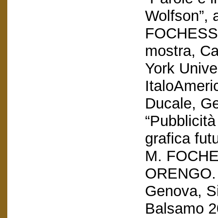
Wolfson”, 
FOCHESSA
mostra, Ca
York Unive
ItaloAmeri
Ducale, Ge
“Pubblicit
grafica fu
M. FOCHE
ORENGO. c
Genova, Sil
Balsamo 2