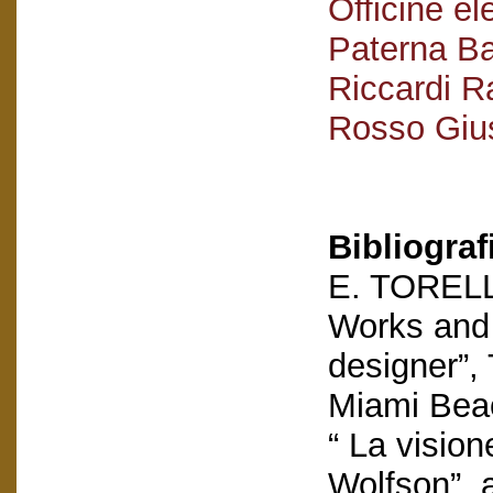
Officine e
Paterna Ba
Riccardi Ra
Rosso Giu
Bibliograf
E. TORELLI
Works and 
designer”,
Miami Beac
“ La vision
Wolfson”, 