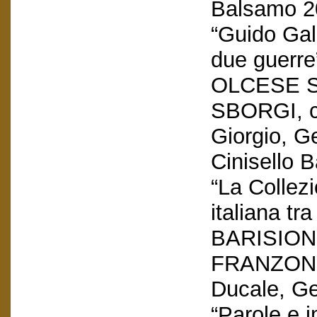
Balsamo 2
“Guido Gall
due guerre
OLCESE S
SBORGI, c
Giorgio, G
Cinisello 
“La Collezi
italiana tr
BARISION
FRANZONE,
Ducale, G
“Parole e i