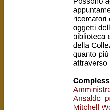
Possono ac
appuntament
ricercatori
oggetti del
biblioteca e
della Coll
quanto più
attraverso 
Complessi 
Amministr
Ansaldo_pro
Mitchell W