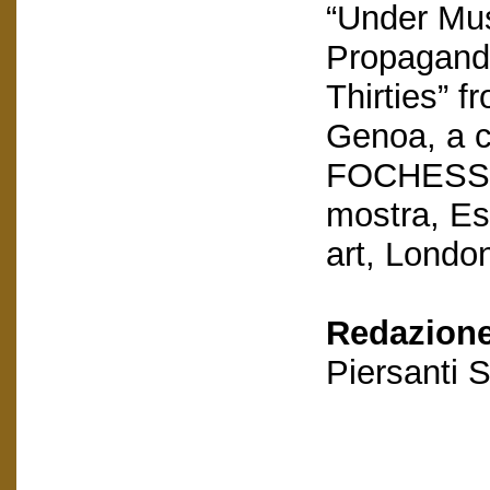
“Under Mus
Propaganda
Thirties” f
Genoa, a 
FOCHESSA
mostra, Est
art, Londo
Redazione
Piersanti S