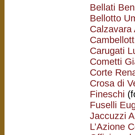
Bellati Be
Bellotto U
Calzavara A
Cambellotti
Carugati Lu
Cometti G
Corte Ren
Crosa di V
Fineschi
(f
Fuselli Eu
Jaccuzzi A
L’Azione C