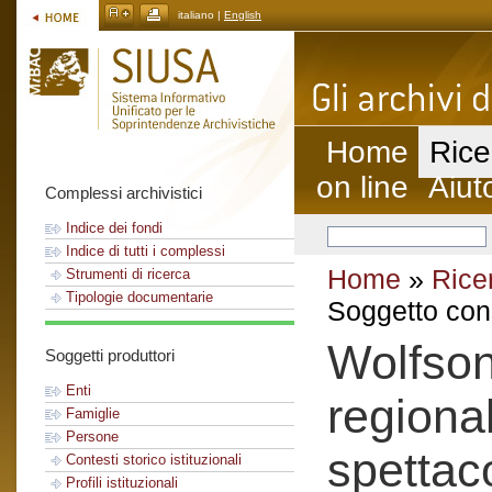
italiano |
English
Home
Rice
on line
Aiut
Complessi archivistici
Indice dei fondi
Indice di tutti i complessi
Home
»
Rice
Strumenti di ricerca
Tipologie documentarie
Soggetto con
Wolfson
Soggetti produttori
Enti
regional
Famiglie
Persone
spettac
Contesti storico istituzionali
Profili istituzionali