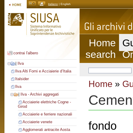
italiano
| English
Home
Gu
search
On
contrai l'albero
|
Ilva
Ilva Alti Forni e Acciaierie d’Italia
Italsider
Home
»
Gu
Ilva
|
Ilva - Archivi aggregati
Cement
Acciaierie elettriche Cogne -
Girod
Acciaierie e ferriere nazionali
fondo
Acciaierie venete
Agglomerati antracite Aosta