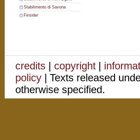
Stabilimento di Savona
Finsider
credits
|
copyright
|
informa
policy
| Texts released und
otherwise specified.