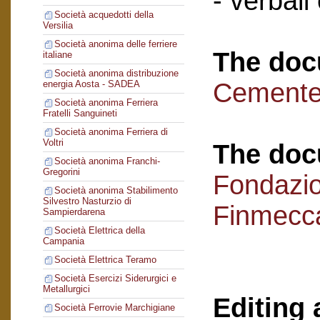
- verbali
Società acquedotti della
Versilia
Società anonima delle ferriere
The doc
italiane
Società anonima distribuzione
Cementer
energia Aosta - SADEA
Società anonima Ferriera
Fratelli Sanguineti
Società anonima Ferriera di
Voltri
The doc
Società anonima Franchi-
Gregorini
Fondazi
Società anonima Stabilimento
Silvestro Nasturzio di
Finmecc
Sampierdarena
Società Elettrica della
Campania
Società Elettrica Teramo
Società Esercizi Siderurgici e
Metallurgici
Editing 
Società Ferrovie Marchigiane