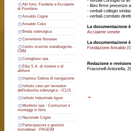
- verbali consiglio di 
Alti forni, Fonderie e Acciaierie
- libro firme presenze 
di Piombino
- verbali collegio sinda
- verbali comitato dirett
Ansaldo Cogne
Ansaldo Coke
La documentazione è 
Acciaierie venete
Breda siderurgica
Cementerie litoranee
La documentazione è
Centro ricerche metallurgiche -
Fondazione Ansaldo (
CRM
Cornigliano spa
Redazione e revision
Elba S.A. di miniere e di
Frassinelli Antonella, 
altiforni
Impresa Sebina di navigazione
Istituto case per lavoratori
dell'industria siderurgica - ICLIS
Istituto Industriale ligure
Monferro spa - Costruzioni e
montaggi in ferro
Nazionale Cogne
Partecipazioni e gestioni
immobiliari - PAGEIM