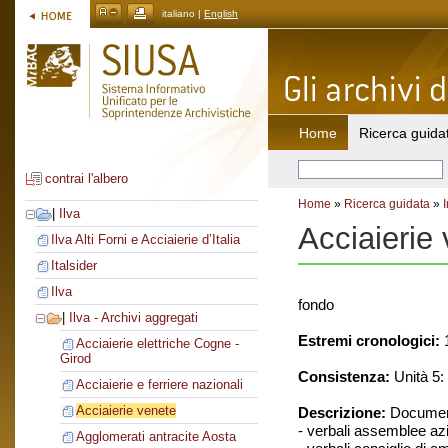
italiano |
English
Home
Ricerca guida
contrai l'albero
Home
»
Ricerca guidata
»
|
Ilva
Acciaierie
Ilva Alti Forni e Acciaierie d’Italia
Italsider
Ilva
fondo
|
Ilva - Archivi aggregati
Estremi cronologici:
1
Acciaierie elettriche Cogne -
Girod
Consistenza:
Unità 5: 
Acciaierie e ferriere nazionali
Acciaierie venete
Descrizione:
Document
- verbali assemblee azi
Agglomerati antracite Aosta