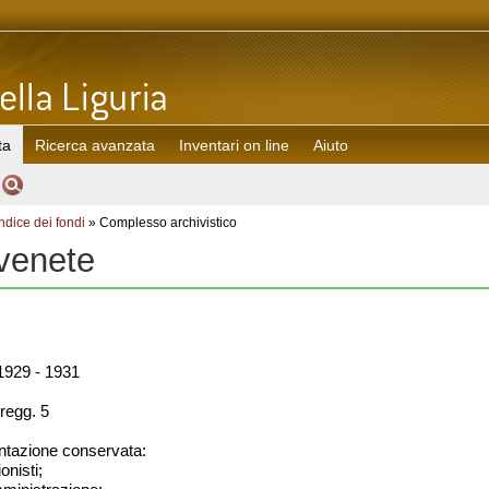
ta
Ricerca avanzata
Inventari on line
Aiuto
Indice dei fondi
» Complesso archivistico
 venete
929 - 1931
regg. 5
azione conservata:
onisti;