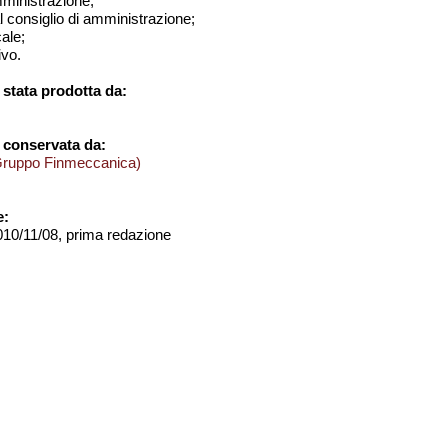
amministrazione;
al consiglio di amministrazione;
cale;
ivo.
stata prodotta da:
 conservata da:
Gruppo Finmeccanica)
e:
2010/11/08, prima redazione