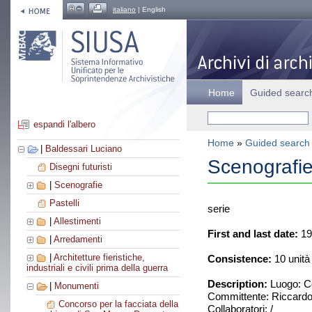
italiano
| English
Home
Guided searc
espandi l'albero
Home
»
Guided search
|
Baldessari Luciano
Scenografie
Disegni futuristi
|
Scenografie
Pastelli
serie
|
Allestimenti
First and last date:
19
|
Arredamenti
|
Architetture fieristiche,
Consistence:
10 unità
industriali e civili prima della guerra
Description:
Luogo: Co
|
Monumenti
Committente: Riccard
Concorso per la facciata della
Collaboratori: /