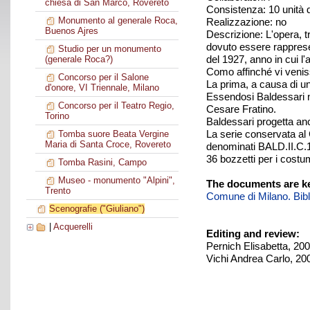
chiesa di San Marco, Rovereto
Consistenza: 10 unità
Monumento al generale Roca,
Realizzazione: no
Buenos Ajres
Descrizione: L'opera, 
dovuto essere rappresen
Studio per un monumento
del 1927, anno in cui l'
(generale Roca?)
Como affinché vi veniss
Concorso per il Salone
La prima, a causa di un
d'onore, VI Triennale, Milano
Essendosi Baldessari ne
Concorso per il Teatro Regio,
Cesare Fratino.
Torino
Baldessari progetta anc
La serie conservata al 
Tomba suore Beata Vergine
Maria di Santa Croce, Rovereto
denominati BALD.II.C.1
36 bozzetti per i costu
Tomba Rasini, Campo
Museo - monumento "Alpini",
The documents are ke
Trento
Comune di Milano. Biblio
Scenografie ("Giuliano")
|
Acquerelli
Editing and review:
Pernich Elisabetta, 20
Vichi Andrea Carlo, 20