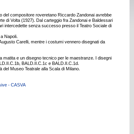
erio del compositore roveretano Riccardo Zandonai avrebbe
e di Volta (1927). Dal carteggio fra Zandonai e Baldessari
sari intercedette senza successo presso il Teatro Sociale di
 a Napoli.
e Augusto Carelli, mentre i costumi vennero disegnati da
a matita e un disegno tecnico per le maestranze. I disegni
ALD.II.C.1b, BALD.II.C.1c e BALD.II.C.1d.
à del Museo Teatrale alla Scala di Milano.
visive - CASVA