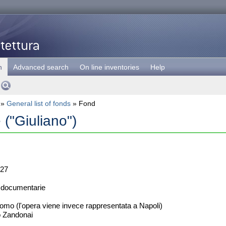
h
Advanced search
On line inventories
Help
»
General list of fonds
» Fond
 ("Giuliano")
27
 documentarie
mo (l'opera viene invece rappresentata a Napoli)
o Zandonai