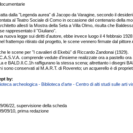
 documentarie
tratta dalla "Legenda aurea" di Jacopo da Varagine, secondo il desid
tata al Teatro Sociale di Como in occasione del centenario della mort
architetto allestì la Mostra della Seta a Villa Olmo, risulta che Baldes
e rappresentato il "Giuliano".
a nuova legge sui diritti d'autore, ebbe invece luogo il 4 febbraio 1928
l frattempo ritirato dal progetto, le scene vennero firmate dal pittor
he le scene per "I cavalieri di Ekebù" di Riccardo Zandonai (1929).
C.A.S.V.A. comprende vedute d'insieme realizzate ora a pastello ora 
a e BALD.II.C.1h raffigurano la stessa scena; altrettanto i disegni B
mi sono conservati al M.A.R.T. di Rovereto; un acquerello è di propriet
pt by:
teca archeologica - Biblioteca d'arte - Centro di alti studi sulle arti 
09/06/22, supervisione della scheda
09/09/10, prima redazione