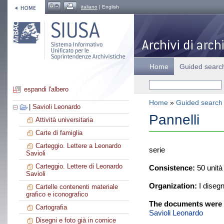
italiano
| English
Home
Guided searc
espandi l'albero
Home
»
Guided search
|
Savioli Leonardo
Pannelli
Attività universitaria
Carte di famiglia
Carteggio. Lettere a Leonardo
serie
Savioli
Carteggio. Lettere di Leonardo
Consistence:
50 unità
Savioli
Organization:
I disegn
Cartelle contenenti materiale
grafico e iconografico
The documents were 
Cartografia
Savioli Leonardo
Disegni e foto già in cornice