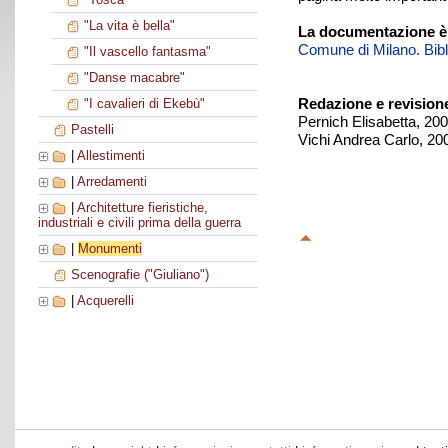
"La vita è bella"
La documentazione è
Comune di Milano. Biblio
"Il vascello fantasma"
"Danse macabre"
Redazione e revision
"I cavalieri di Ekebù"
Pernich Elisabetta, 20
Pastelli
Vichi Andrea Carlo, 20
|
Allestimenti
|
Arredamenti
|
Architetture fieristiche,
industriali e civili prima della guerra
|
Monumenti
Scenografie ("Giuliano")
|
Acquerelli