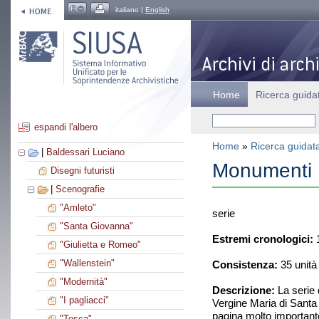
italiano |
English
Home
Ricerca guida
espandi l'albero
Home
»
Ricerca guidat
|
Baldessari Luciano
Monumenti
Disegni futuristi
|
Scenografie
"Amleto"
serie
"Santa Giovanna"
Estremi cronologici:
1
"Giulietta e Romeo"
"Wallenstein"
Consistenza:
35 unità
"Modernità"
Descrizione:
La serie d
"I pagliacci"
Vergine Maria di Santa
pagina molto important
"Tosca"