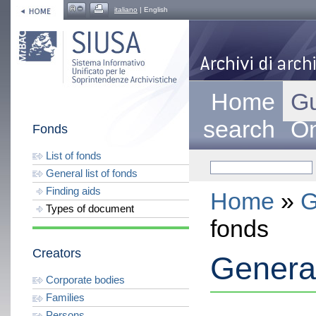
italiano
| English
Home
Gu
search
On
Fonds
List of fonds
General list of fonds
Finding aids
Home
»
G
Types of document
fonds
Creators
General
Corporate bodies
Families
Persons