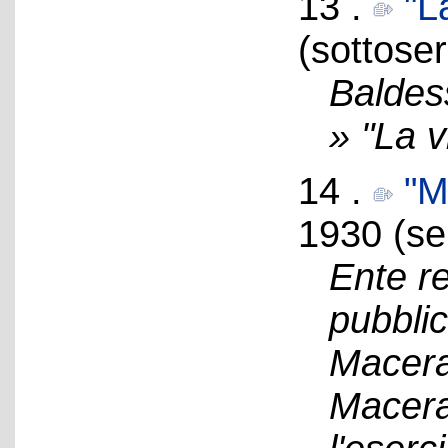
13 .
"L
(sottoser
Baldes
» "La v
14 .
"M
1930 (se
Ente re
pubblic
Macera
Macera