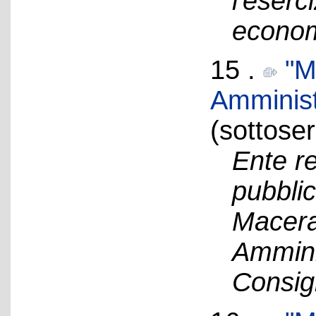
l'eserc
economi
15 .
"M
Amminist
(sottoser
Ente re
pubblic
Macerat
Ammini
Consig