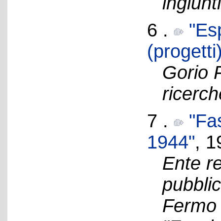
ingiunti
6 .
"Es
(progetti
Gorio 
ricerch
7 .
"Fas
1944"
, 1
Ente re
pubblic
Fermo 