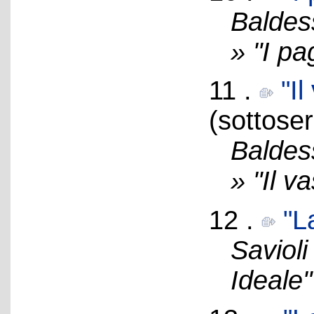
Baldes
» "I pa
11 .
"I
(sottoser
Baldes
» "Il v
12 .
"L
Savioli
Ideale"