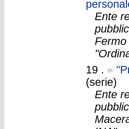
personal
Ente re
pubblic
Fermo 
"Ordin
19 .
"P
(serie)
Ente re
pubblic
Macerat