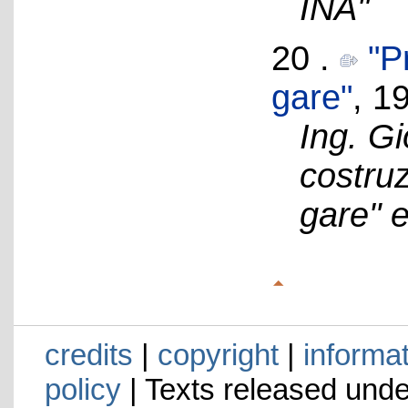
INA"
20 .
"P
gare"
, 1
Ing. G
costru
gare" e
credits
|
copyright
|
informa
policy
| Texts released und