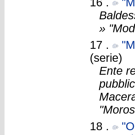
16 .
"M
Baldes
» "Mod
17 .
"M
(serie)
Ente re
pubblic
Macerat
"Moros
18 .
"O