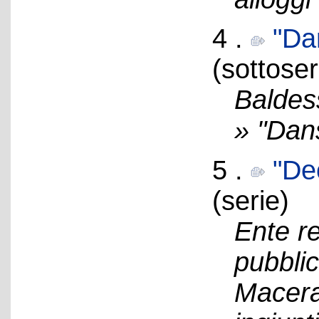
4 .
"Da
(sottoser
Baldes
» "Dan
5 .
"Dec
(serie)
Ente re
pubblic
Macerat