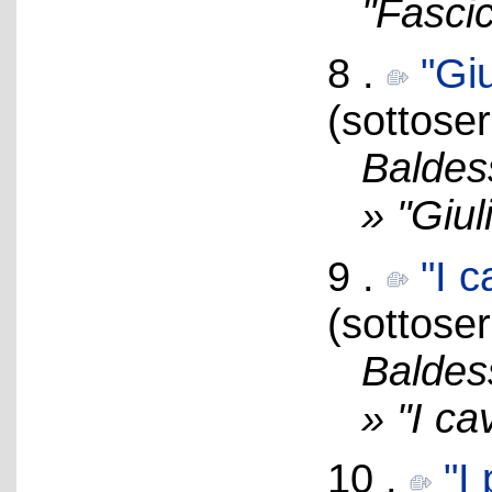
"Fascic
8 .
"Gi
(sottoser
Baldes
» "Giu
9 .
"I c
(sottoser
Baldes
» "I ca
10 .
"I