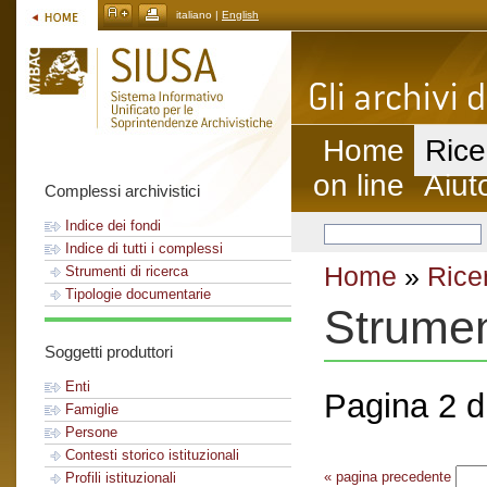
italiano |
English
Home
Rice
on line
Aiut
Complessi archivistici
Indice dei fondi
Indice di tutti i complessi
Home
»
Rice
Strumenti di ricerca
Tipologie documentarie
Strument
Soggetti produttori
Enti
Pagina 2 di
Famiglie
Persone
Contesti storico istituzionali
« pagina precedente
Profili istituzionali