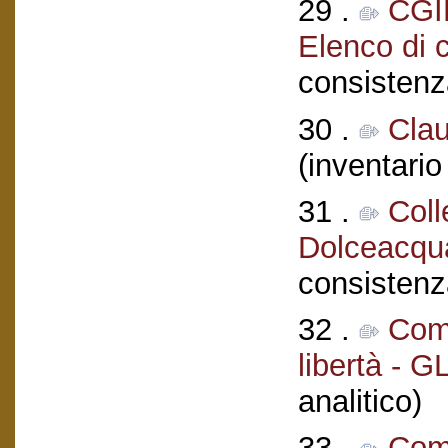
29 .
CGIL
Elenco di 
consistenz
30 .
Clau
(inventario
31 .
Coll
Dolceacqua
consistenz
32 .
Coma
libertà - G
analitico)
33 .
Comi