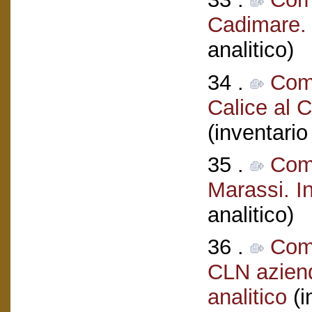
Cadimare. 
analitico)
34 .
Comi
Calice al C
(inventario
35 .
Comi
Marassi. In
analitico)
36 .
Comi
CLN aziend
analitico
(i