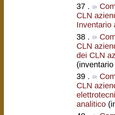
37 .
Comi
CLN aziend
Inventario 
38 .
Comi
CLN aziend
dei CLN azi
(inventario
39 .
Comi
CLN aziend
elettrotecn
analitico
(i