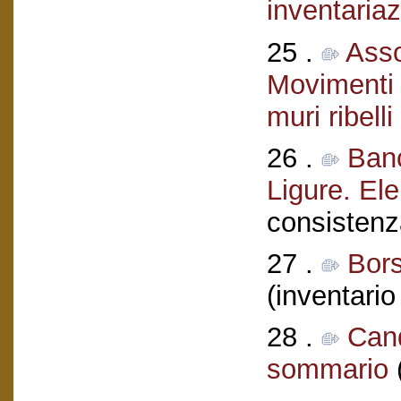
inventariaz
25 .
Asso
Movimenti 
muri ribelli
26 .
Banc
Ligure. El
consistenz
27 .
Bors
(inventario
28 .
Cand
sommario