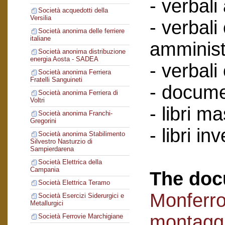
- verbali
Società acquedotti della
Versilia
- verbali
Società anonima delle ferriere
italiane
amminist
Società anonima distribuzione
energia Aosta - SADEA
- verbali
Società anonima Ferriera
Fratelli Sanguineti
- documen
Società anonima Ferriera di
Voltri
- libri ma
Società anonima Franchi-
Gregorini
- libri in
Società anonima Stabilimento
Silvestro Nasturzio di
Sampierdarena
Società Elettrica della
Campania
The doc
Società Elettrica Teramo
Monferro
Società Esercizi Siderurgici e
Metallurgici
montaggi
Società Ferrovie Marchigiane