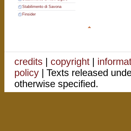
Stabilimento di Savona
Finsider
credits
|
copyright
|
informa
policy
| Texts released und
otherwise specified.