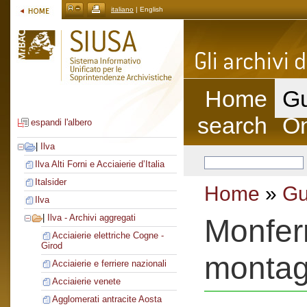
italiano
| English
Home
Gu
search
On
espandi l'albero
|
Ilva
Ilva Alti Forni e Acciaierie d’Italia
Italsider
Home
»
Gu
Ilva
|
Ilva - Archivi aggregati
Monferr
Acciaierie elettriche Cogne -
Girod
montagg
Acciaierie e ferriere nazionali
Acciaierie venete
Agglomerati antracite Aosta