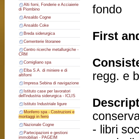
Alti forni, Fonderie e Acciaierie
fondo
di Piombino
Ansaldo Cogne
Ansaldo Coke
First an
Breda siderurgica
Cementerie litoranee
Centro ricerche metallurgiche -
CRM
Consist
Cornigliano spa
Elba S.A. di miniere e di
regg. e 
altiforni
Impresa Sebina di navigazione
Istituto case per lavoratori
dell'industria siderurgica - ICLIS
Descript
Istituto Industriale ligure
conserva
Monferro spa - Costruzioni e
montaggi in ferro
Nazionale Cogne
- libri soc
Partecipazioni e gestioni
immobiliari - PAGEIM