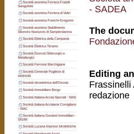
Società anonima Ferriera Fratelli
- SADEA
Sanguineti
Società anonima Ferriera di Voltri
Società anonima Franchi-Gregorini
The docum
Società anonima Stabilimento
Silvestro Nasturzio di Sampierdarena
Fondazion
Società Elettrica della Campania
Società Elettrica Teramo
Società Esercizi Siderurgici e
Metallurgici
Società Ferrovie Marchigiane
Editing an
Società Generale Pugliese di
elettricità
Frassinelli
Società Idroelettrica dell'Ossola
Società Immobiliare Borgo
redazione
Società Italiana Acciai Speciali - SIAS
Società Italiana Acciaierie Cornigliano
- SIAC
Società Italiana Gestioni Immobiliari -
SIGIM
Società Lucana Imprese Idrolettriche
Società Meridionale Azoto