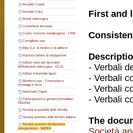
Ansaldo Cogne
First and 
Ansaldo Coke
Breda siderurgica
Cementerie litoranee
Consisten
Centro ricerche metallurgiche - CRM
Cornigliano spa
Elba S.A. di miniere e di altiforni
Descriptio
Impresa Sebina di navigazione
Istituto case per lavoratori
- Verbali d
dell'industria siderurgica - ICLIS
Istituto Industriale ligure
- Verbali c
Monferro spa - Costruzioni e
montaggi in ferro
- Verbali c
Nazionale Cogne
- Verbali c
Partecipazioni e gestioni immobiliari -
PAGEIM
Società acquedotti della Versilia
Società anonima delle ferriere italiane
The docum
Società anonima distribuzione
Società an
energia Aosta - SADEA