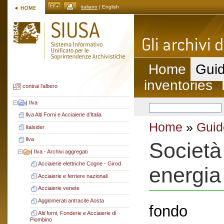
italiano
| English
Home
Guid
inventories
contrai l'albero
|
Ilva
Ilva Alti Forni e Acciaierie d’Italia
Home
»
Guid
Italsider
Ilva
Società
|
Ilva - Archivi aggregati
Acciaierie elettriche Cogne - Girod
energia
Acciaierie e ferriere nazionali
Acciaierie venete
Agglomerati antracite Aosta
fondo
Alti forni, Fonderie e Acciaierie di
Piombino