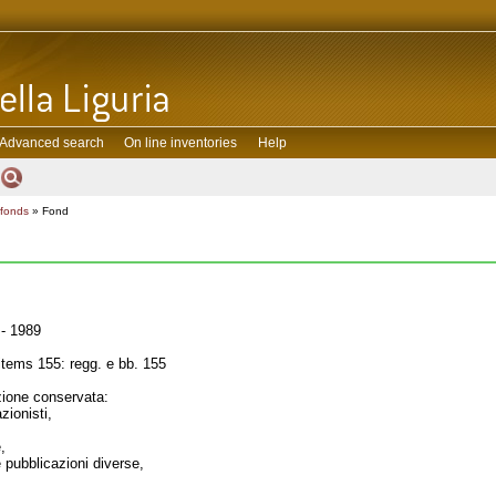
Advanced search
On line inventories
Help
 fonds
» Fond
- 1989
tems 155: regg. e bb. 155
one conservata:
zionisti,
,
e pubblicazioni diverse,