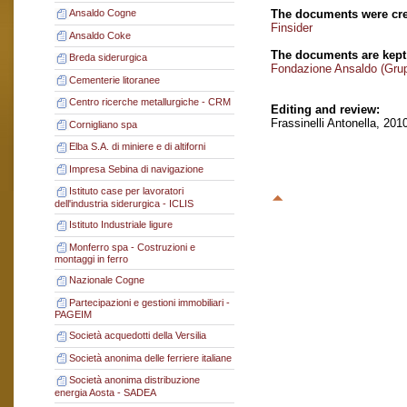
The documents were cre
Ansaldo Cogne
Finsider
Ansaldo Coke
The documents are kept
Breda siderurgica
Fondazione Ansaldo (Gru
Cementerie litoranee
Centro ricerche metallurgiche - CRM
Editing and review:
Frassinelli Antonella, 201
Cornigliano spa
Elba S.A. di miniere e di altiforni
Impresa Sebina di navigazione
Istituto case per lavoratori
dell'industria siderurgica - ICLIS
Istituto Industriale ligure
Monferro spa - Costruzioni e
montaggi in ferro
Nazionale Cogne
Partecipazioni e gestioni immobiliari -
PAGEIM
Società acquedotti della Versilia
Società anonima delle ferriere italiane
Società anonima distribuzione
energia Aosta - SADEA