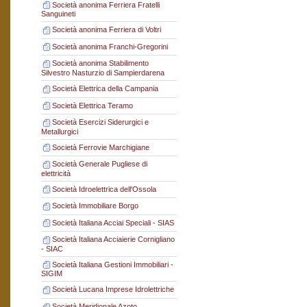
Società anonima Ferriera Fratelli
Sanguineti
Società anonima Ferriera di Voltri
Società anonima Franchi-Gregorini
Società anonima Stabilimento
Silvestro Nasturzio di Sampierdarena
Società Elettrica della Campania
Società Elettrica Teramo
Società Esercizi Siderurgici e
Metallurgici
Società Ferrovie Marchigiane
Società Generale Pugliese di
elettricità
Società Idroelettrica dell'Ossola
Società Immobiliare Borgo
Società Italiana Acciai Speciali - SIAS
Società Italiana Acciaierie Cornigliano
- SIAC
Società Italiana Gestioni Immobiliari -
SIGIM
Società Lucana Imprese Idrolettriche
Società Meridionale Azoto