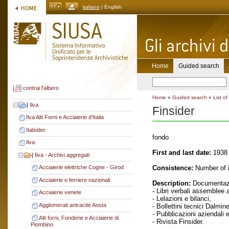
italiano
| English
Home
Guided search
contrai l'albero
Home
»
Guided search
»
List of
|
Ilva
Finsider
Ilva Alti Forni e Acciaierie d’Italia
Italsider
fondo
Ilva
First and last date:
1938 
|
Ilva - Archivi aggregati
Consistence:
Number of i
Acciaierie elettriche Cogne - Girod
Acciaierie e ferriere nazionali
Description:
Documentazi
- Libri verbali assemblee a
Acciaierie venete
- Lelazioni e bilanci,
Agglomerati antracite Aosta
- Bollettini tecnici Dalmine
- Pubblicazioni aziendali 
Alti forni, Fonderie e Acciaierie di
- Rivista Finsider.
Piombino