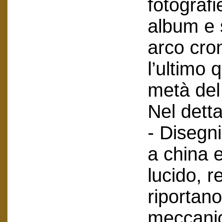
fotografi
album e 
arco cro
l’ultimo 
metà del
Nel detta
- Disegni
a china e
lucido, r
riportano
meccanic