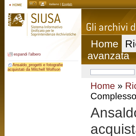
italiano |
English
Home
Ri
avanzata
espandi l'albero
Ansaldo_progetti e fotografie
acquistati da Mitchell Wolfson
Home
»
Ri
Complesso 
Ansaldo
acquist