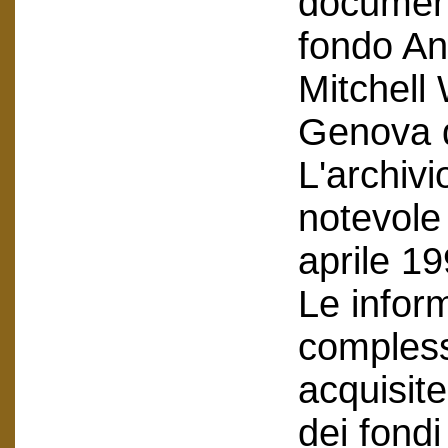
document
fondo An
Mitchell 
Genova d
L'archivi
notevole 
aprile 19
Le inform
compless
acquisit
dei fondi