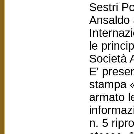
Sestri Po
Ansaldo 
Internaz
le princi
Società 
E' presen
stampa «
armato l
informazi
n. 5 ripr