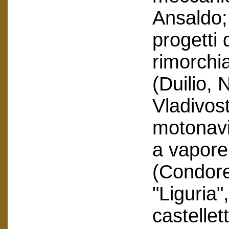
Ansaldo; 
progetti 
rimorchia
(Duilio, 
Vladivos
motonavi
a vapore
(Condore)
"Liguria"
castellet