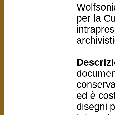
Wolfsoni
per la Cu
intrapre
archivist
Descriz
document
conserva
ed è cost
disegni p