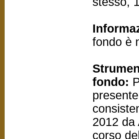
stesso, 
Informa
fondo è 
Strument
fondo:
P
presente
consisten
2012 da A
corso de