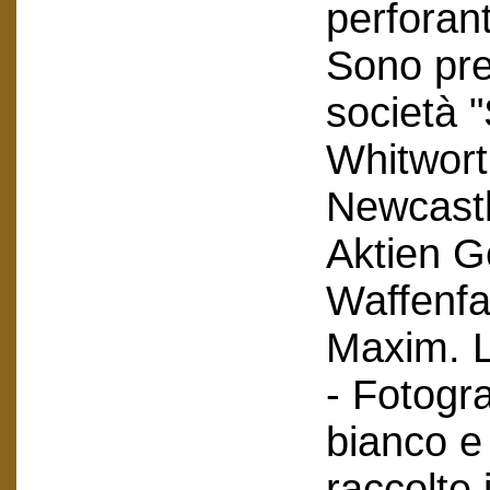
perforant
Sono pres
società 
Whitwort
Newcastl
Aktien Ge
Waffenfa
Maxim. L
- Fotogra
bianco e 
raccolte 