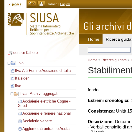
italiano |
English
Home
Ricerca guida
contrai l'albero
Home
»
Ricerca guidata
»
|
Ilva
Stabilimen
Ilva Alti Forni e Acciaierie d’Italia
Italsider
Ilva
fondo
|
Ilva - Archivi aggregati
Estremi cronologici:
1
Acciaierie elettriche Cogne -
Girod
Consistenza:
Unità 15
Acciaierie e ferriere nazionali
Acciaierie venete
Descrizione:
Document
- Verbali consiglio di 
Agglomerati antracite Aosta