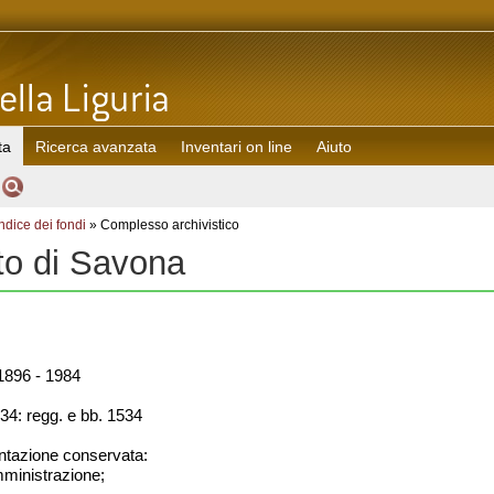
ta
Ricerca avanzata
Inventari on line
Aiuto
Indice dei fondi
» Complesso archivistico
to di Savona
896 - 1984
34: regg. e bb. 1534
azione conservata:
amministrazione;