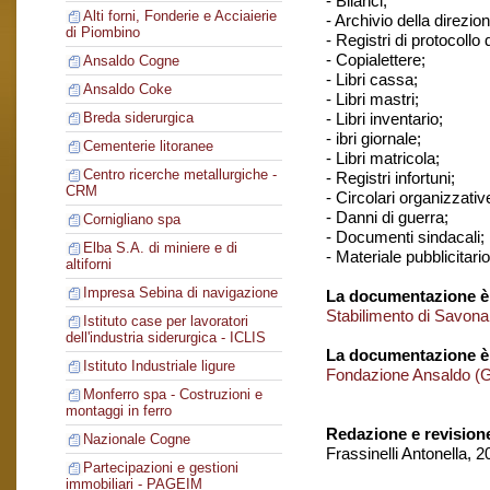
- Bilanci;
Alti forni, Fonderie e Acciaierie
- Archivio della direzio
di Piombino
- Registri di protocollo
- Copialettere;
Ansaldo Cogne
- Libri cassa;
Ansaldo Coke
- Libri mastri;
- Libri inventario;
Breda siderurgica
- ibri giornale;
Cementerie litoranee
- Libri matricola;
Centro ricerche metallurgiche -
- Registri infortuni;
CRM
- Circolari organizzativ
- Danni di guerra;
Cornigliano spa
- Documenti sindacali;
Elba S.A. di miniere e di
- Materiale pubblicitari
altiforni
Impresa Sebina di navigazione
La documentazione è 
Stabilimento di Savona
Istituto case per lavoratori
dell'industria siderurgica - ICLIS
La documentazione è
Istituto Industriale ligure
Fondazione Ansaldo (
Monferro spa - Costruzioni e
montaggi in ferro
Redazione e revision
Nazionale Cogne
Frassinelli Antonella, 
Partecipazioni e gestioni
immobiliari - PAGEIM