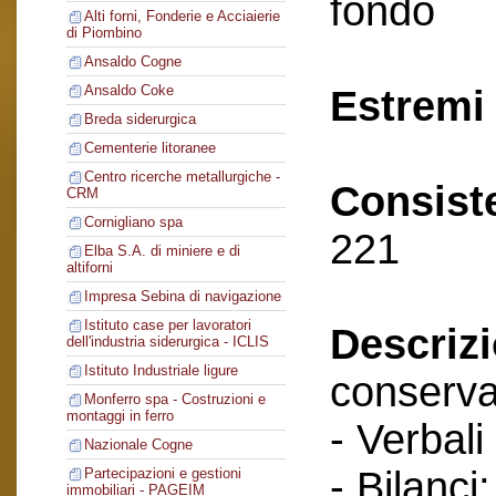
fondo
Alti forni, Fonderie e Acciaierie
di Piombino
Ansaldo Cogne
Ansaldo Coke
Estremi 
Breda siderurgica
Cementerie litoranee
Centro ricerche metallurgiche -
Consist
CRM
Cornigliano spa
221
Elba S.A. di miniere e di
altiforni
Impresa Sebina di navigazione
Istituto case per lavoratori
Descriz
dell'industria siderurgica - ICLIS
Istituto Industriale ligure
conserva
Monferro spa - Costruzioni e
montaggi in ferro
- Verbali
Nazionale Cogne
- Bilanci;
Partecipazioni e gestioni
immobiliari - PAGEIM