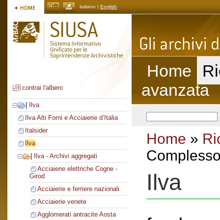
italiano |
English
Home
Ri
avanzata
contrai l'albero
|
Ilva
Ilva Alti Forni e Acciaierie d’Italia
Italsider
Home
»
Ri
Ilva
Complesso 
|
Ilva - Archivi aggregati
Acciaierie elettriche Cogne -
Ilva
Girod
Acciaierie e ferriere nazionali
Acciaierie venete
Agglomerati antracite Aosta