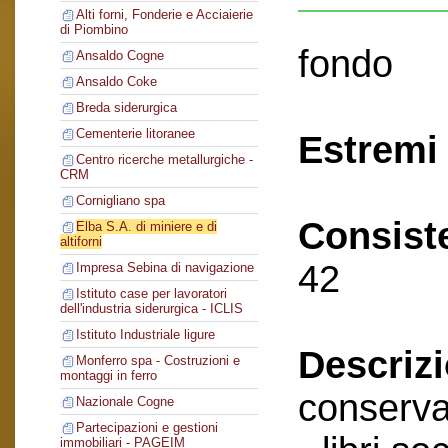
Alti forni, Fonderie e Acciaierie
di Piombino
fondo
Ansaldo Cogne
Ansaldo Coke
Breda siderurgica
Cementerie litoranee
Estremi 
Centro ricerche metallurgiche -
CRM
Cornigliano spa
Consist
Elba S.A. di miniere e di
altiforni
42
Impresa Sebina di navigazione
Istituto case per lavoratori
dell'industria siderurgica - ICLIS
Istituto Industriale ligure
Descriz
Monferro spa - Costruzioni e
montaggi in ferro
conserva
Nazionale Cogne
Partecipazioni e gestioni
immobiliari - PAGEIM