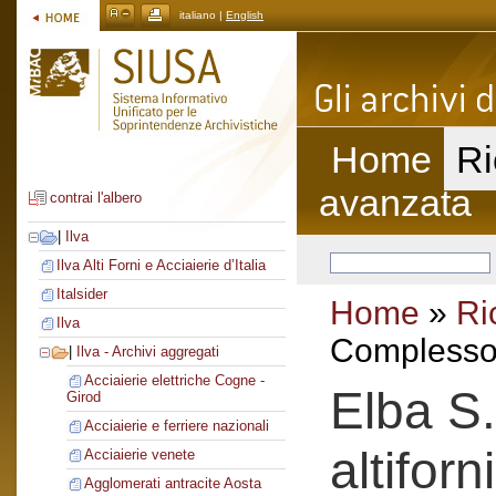
italiano |
English
Home
Ri
avanzata
contrai l'albero
|
Ilva
Ilva Alti Forni e Acciaierie d’Italia
Italsider
Home
»
Ri
Ilva
Complesso 
|
Ilva - Archivi aggregati
Acciaierie elettriche Cogne -
Elba S.
Girod
Acciaierie e ferriere nazionali
altiforni
Acciaierie venete
Agglomerati antracite Aosta