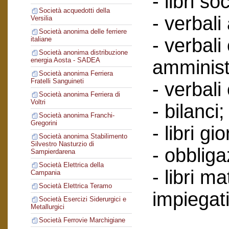
- libri soc
Società acquedotti della
- verbali
Versilia
Società anonima delle ferriere
- verbali
italiane
Società anonima distribuzione
energia Aosta - SADEA
amminist
Società anonima Ferriera
Fratelli Sanguineti
- verbali
Società anonima Ferriera di
Voltri
- bilanci;
Società anonima Franchi-
Gregorini
- libri gi
Società anonima Stabilimento
Silvestro Nasturzio di
- obbliga
Sampierdarena
Società Elettrica della
- libri ma
Campania
Società Elettrica Teramo
impiegati
Società Esercizi Siderurgici e
Metallurgici
Società Ferrovie Marchigiane