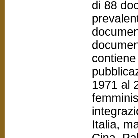
di 88 doc
prevalen
document
documenti
contiene 
pubblicaz
1971 al 
femminist
integraz
Italia, m
Cina, Pal