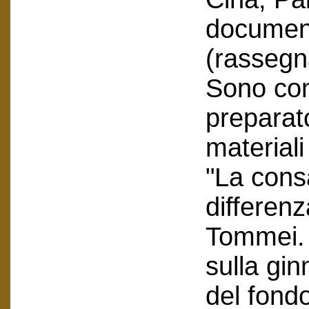
document
(rassegn
Sono con
preparato
materiali
"La cons
differen
Tommei. 
sulla gin
del fond