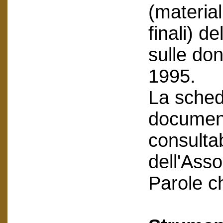
(material
finali) 
sulle do
1995.
La scheda
document
consultab
dell'Asso
Parole c