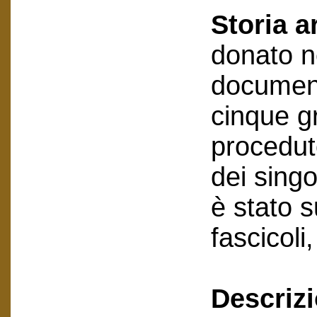
Storia a
donato n
document
cinque gr
procedut
dei sing
è stato 
fascicoli
Descriz