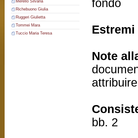
fondo
Merello Silvana
Richebuono Giulia
Ruggeri Giulietta
Tommei Mara
Estremi 
Tuccio Maria Teresa
Note all
document
attribuir
Consist
bb. 2