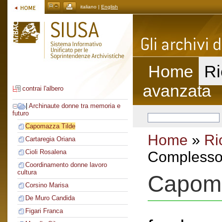
italiano |
English
Home
Ri
avanzata
contrai l'albero
|
Archinaute donne tra memoria e
futuro
Capomazza Tilde
Home
»
Ri
Cartaregia Oriana
Cioli Rosalena
Complesso 
Coordinamento donne lavoro
cultura
Capoma
Corsino Marisa
De Muro Candida
Figari Franca