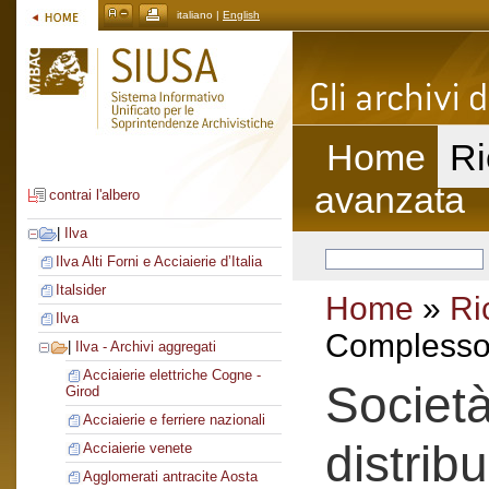
italiano |
English
Home
Ri
avanzata
contrai l'albero
|
Ilva
Ilva Alti Forni e Acciaierie d’Italia
Italsider
Home
»
Ri
Ilva
Complesso 
|
Ilva - Archivi aggregati
Acciaierie elettriche Cogne -
Societ
Girod
Acciaierie e ferriere nazionali
distrib
Acciaierie venete
Agglomerati antracite Aosta