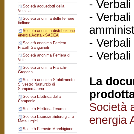
- Verbali
Società acquedotti della
Versilia
- Verbali
Società anonima delle ferriere
italiane
amminist
Società anonima distribuzione
energia Aosta - SADEA
- Verbali
Società anonima Ferriera
Fratelli Sanguineti
- Verbali
Società anonima Ferriera di
Voltri
Società anonima Franchi-
Gregorini
La docu
Società anonima Stabilimento
Silvestro Nasturzio di
Sampierdarena
prodotta
Società Elettrica della
Campania
Società 
Società Elettrica Teramo
energia
Società Esercizi Siderurgici e
Metallurgici
Società Ferrovie Marchigiane