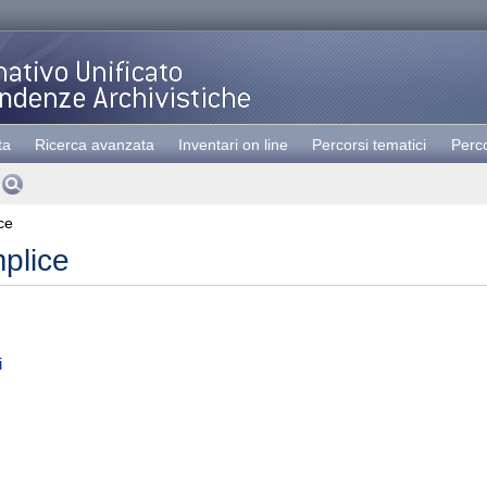
ta
Ricerca avanzata
Inventari on line
Percorsi tematici
Perco
ce
plice
i