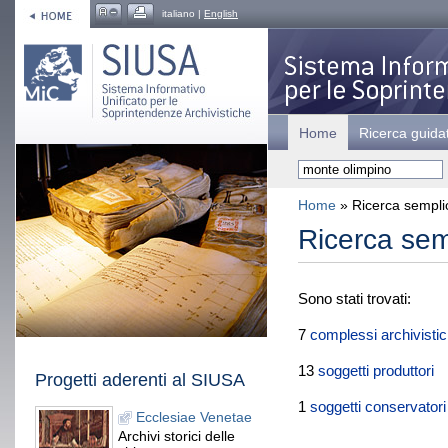
italiano |
English
Home
Ricerca guida
Home
» Ricerca sempli
Ricerca sem
Sono stati trovati:
7
complessi archivistic
13
soggetti produttori
Progetti aderenti al SIUSA
1
soggetti conservatori
Ecclesiae Venetae
Archivi storici delle