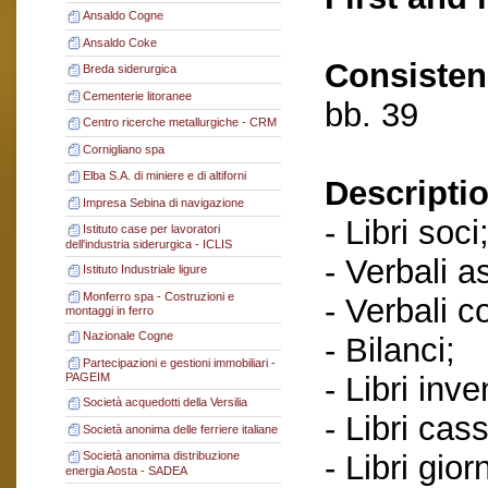
Ansaldo Cogne
Ansaldo Coke
Consisten
Breda siderurgica
Cementerie litoranee
bb. 39
Centro ricerche metallurgiche - CRM
Cornigliano spa
Elba S.A. di miniere e di altiforni
Descriptio
Impresa Sebina di navigazione
- Libri soci
Istituto case per lavoratori
dell'industria siderurgica - ICLIS
- Verbali a
Istituto Industriale ligure
Monferro spa - Costruzioni e
- Verbali c
montaggi in ferro
Nazionale Cogne
- Bilanci;
Partecipazioni e gestioni immobiliari -
- Libri inve
PAGEIM
Società acquedotti della Versilia
- Libri cas
Società anonima delle ferriere italiane
- Libri gior
Società anonima distribuzione
energia Aosta - SADEA