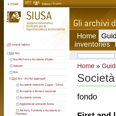
italiano
| English
Home
Guid
inventories
contrai l'albero
|
Ilva
Ilva Alti Forni e Acciaierie d’Italia
Home
»
Guid
Italsider
Ilva
Società
|
Ilva - Archivi aggregati
Acciaierie elettriche Cogne - Girod
Acciaierie e ferriere nazionali
fondo
Acciaierie venete
Agglomerati antracite Aosta
Alti forni, Fonderie e Acciaierie di
First and 
Piombino