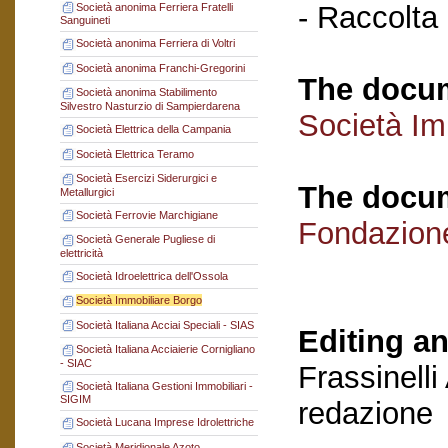
- Raccolta
Società anonima Ferriera Fratelli
Sanguineti
Società anonima Ferriera di Voltri
Società anonima Franchi-Gregorini
The docum
Società anonima Stabilimento
Silvestro Nasturzio di Sampierdarena
Società Im
Società Elettrica della Campania
Società Elettrica Teramo
Società Esercizi Siderurgici e
The docum
Metallurgici
Società Ferrovie Marchigiane
Fondazion
Società Generale Pugliese di
elettricità
Società Idroelettrica dell'Ossola
Società Immobiliare Borgo
Società Italiana Acciai Speciali - SIAS
Editing an
Società Italiana Acciaierie Cornigliano
- SIAC
Frassinelli
Società Italiana Gestioni Immobiliari -
SIGIM
redazione
Società Lucana Imprese Idrolettriche
Società Meridionale Azoto