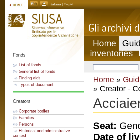
italiano
| English
Home
Guid
inventories
Fonds
List of fonds
General list of fonds
Home
»
Guid
Finding aids
Types of document
» Creator - C
Acciaier
Creators
Corporate bodies
Families
Seat:
Gen
Persons
Historical and administrative
Date of li
context