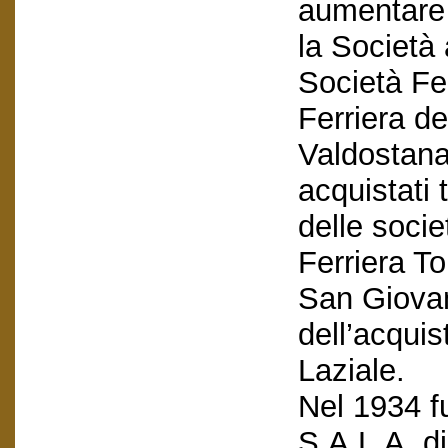
aumentare 
la Società 
Società Fer
Ferriera de
Valdostana 
acquistati 
delle socie
Ferriera To
San Giovan
dell’acquis
Laziale.
Nel 1934 fu
S.A.L.A. di