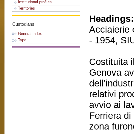
Institutional profiles
Territories
Headings:
Custodians
Acciaierie 
General index
- 1954, S
Type
Costituita
Genova ave
dell’indust
relativi pr
avvio ai lav
Ferriera d
zona furono