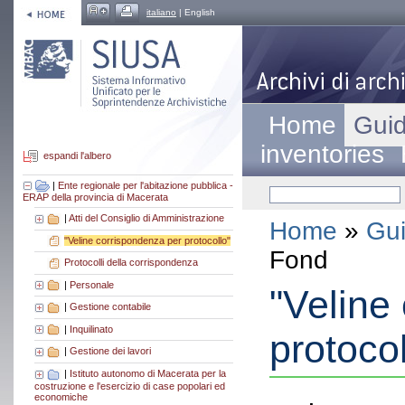
italiano
| English
Home
Guid
inventories
espandi l'albero
|
Ente regionale per l'abitazione pubblica -
ERAP della provincia di Macerata
|
Atti del Consiglio di Amministrazione
Home
»
Gui
"Veline corrispondenza per protocollo"
Fond
Protocolli della corrispondenza
|
Personale
"Veline
|
Gestione contabile
|
Inquilinato
protocol
|
Gestione dei lavori
|
Istituto autonomo di Macerata per la
costruzione e l'esercizio di case popolari ed
economiche