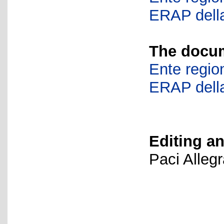
ERAP della
The docum
Ente region
ERAP della
Editing an
Paci Alleg