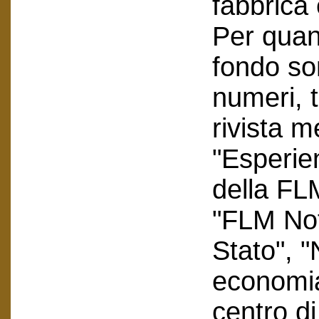
fabbrica 
Per quant
fondo so
numeri, tr
rivista m
"Esperie
della FLM
"FLM Not
Stato", 
economia 
centro d