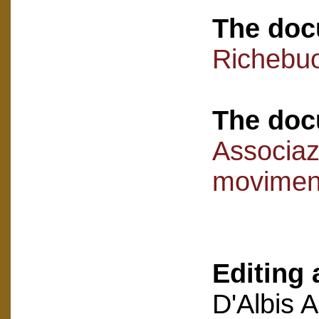
The doc
Richebuo
The doc
Associaz
movimen
Editing 
D'Albis 