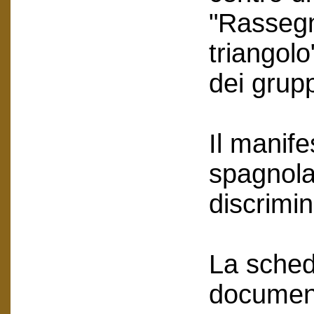
"Rassegn
triangol
dei grupp
Il manife
spagnola
discrimi
La scheda
document