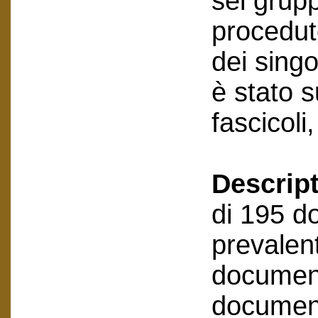
sei grupp
procedut
dei sing
è stato 
fascicoli
Descript
di 195 do
prevalen
document
document