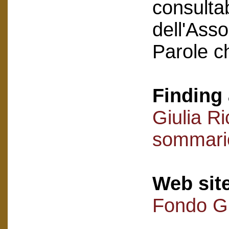
consultab
dell'Asso
Parole c
Finding 
Giulia R
sommari
Web sit
Fondo Gi