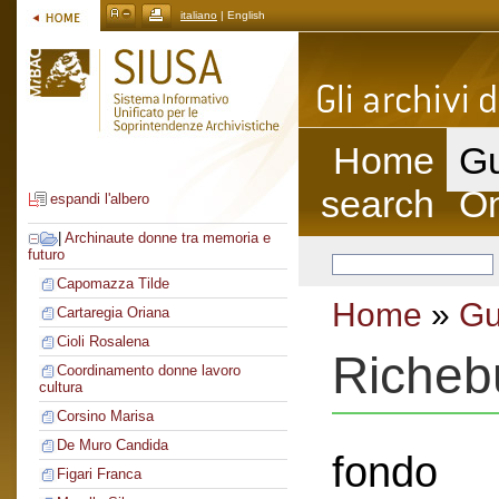
italiano
| English
Home
Gu
search
On
espandi l'albero
|
Archinaute donne tra memoria e
futuro
Capomazza Tilde
Home
»
Gu
Cartaregia Oriana
Cioli Rosalena
Richeb
Coordinamento donne lavoro
cultura
Corsino Marisa
De Muro Candida
fondo
Figari Franca