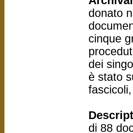
Archival
donato n
document
cinque gr
procedut
dei sing
è stato 
fascicoli
Descript
di 88 doc