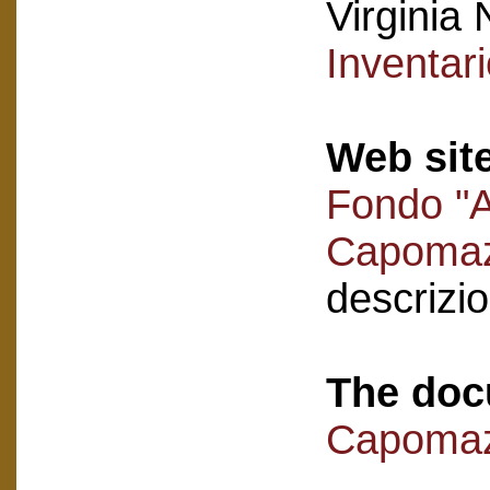
Virginia 
Inventar
Web sit
Fondo "A
Capoma
descrizi
The doc
Capomaz