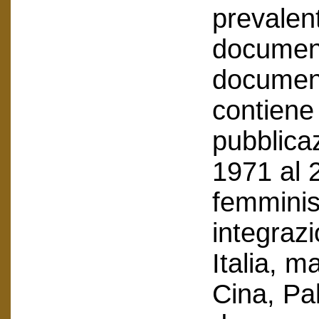
prevalen
document
documenti
contiene 
pubblicaz
1971 al 
femminist
integraz
Italia, m
Cina, Pal