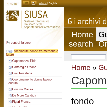
italiano
| English
Home
Gu
search
On
contrai l'albero
|
Archinaute donne tra memoria e
futuro
Capomazza Tilde
Home
»
Gu
Cartaregia Oriana
Cioli Rosalena
Capoma
Coordinamento donne lavoro
cultura
Corsino Marisa
De Muro Candida
fondo
Figari Franca