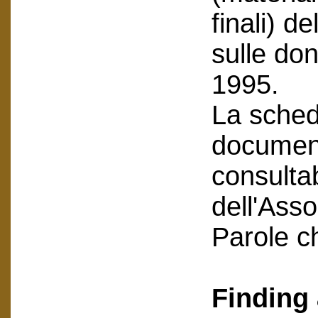
finali) 
sulle do
1995.
La scheda
document
consultab
dell'Asso
Parole c
Finding 