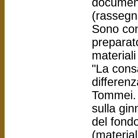
document
(rassegn
Sono con
preparato
materiali
"La cons
differen
Tommei. 
sulla gin
del fond
(material