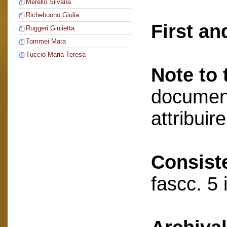
Merello Silvana
Richebuono Giulia
First an
Ruggeri Giulietta
Tommei Mara
Tuccio Maria Teresa
Note to 
document
attribuir
Consist
fascc. 5 