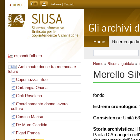
italiano |
English
Home
Ricerca guida
espandi l'albero
Home
»
Ricerca guidata
»
|
Archinaute donne tra memoria e
Merello Si
futuro
Capomazza Tilde
Cartaregia Oriana
fondo
Cioli Rosalena
Coordinamento donne lavoro
Estremi cronologici:
1
cultura
Corsino Marisa
Consistenza:
Unità 63:
De Muro Candida
Storia archivistica:
Il
Figari Franca
Paola D'Arcangelo nell'