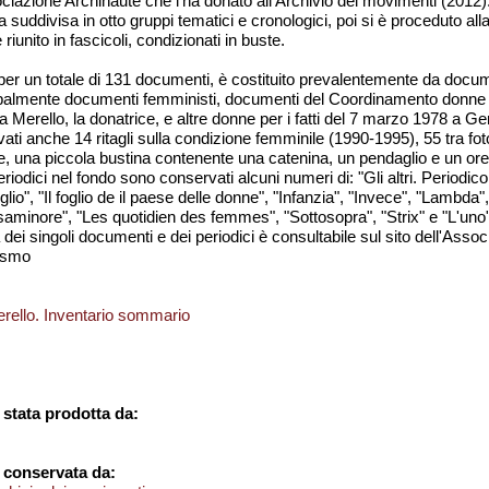
iazione Archinaute che l'ha donato all'Archivio dei movimenti (2012).
suddivisa in otto gruppi tematici e cronologici, poi si è proceduto all
unito in fascicoli, condizionati in buste.
 per un totale di 131 documenti, è costituito prevalentemente da docu
cipalmente documenti femministi, documenti del Coordinamento donne 
 Merello, la donatrice, e altre donne per i fatti del 7 marzo 1978 a G
ti anche 14 ritagli sulla condizione femminile (1990-1995), 55 tra foto
tre, una piccola bustina contenente una catenina, un pendaglio e un or
riodici nel fondo sono conservati alcuni numeri di: "Gli altri. Periodico d
glio", "Il foglio de il paese delle donne", "Infanzia", "Invece", "Lambd
saminore", "Les quotidien des femmes", "Sottosopra", "Strix" e "L'uno"
dei singoli documenti e dei periodici è consultabile sul sito dell'Assoc
ismo
rello. Inventario sommario
stata prodotta da:
 conservata da: