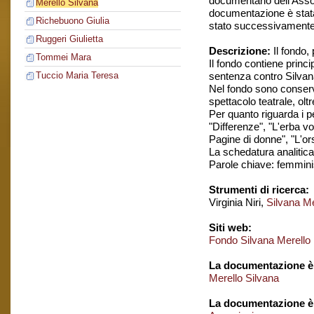
documentario dell'Assoc
Merello Silvana
documentazione è stata 
Richebuono Giulia
stato successivamente ri
Ruggeri Giulietta
Descrizione:
Il fondo,
Tommei Mara
Il fondo contiene prin
sentenza contro Silvana
Tuccio Maria Teresa
Nel fondo sono conserva
spettacolo teatrale, ol
Per quanto riguarda i pe
"Differenze", "L'erba vo
Pagine di donne", "L'or
La schedatura analitica 
Parole chiave: femmin
Strumenti di ricerca:
Virginia Niri,
Silvana Me
Siti web:
Fondo Silvana Merello
La documentazione è 
Merello Silvana
La documentazione è