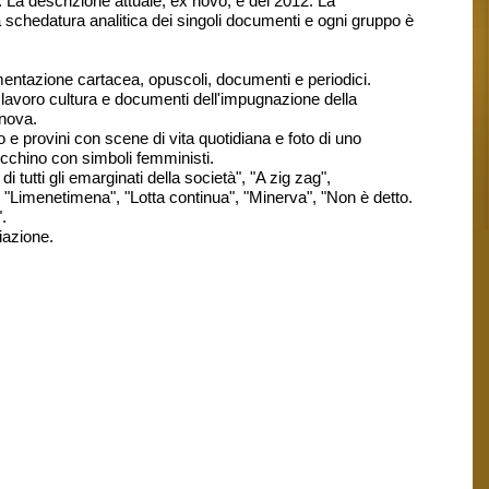
 La descrizione attuale, ex novo, è del 2012. La
a schedatura analitica dei singoli documenti e ogni gruppo è
mentazione cartacea, opuscoli, documenti e periodici.
lavoro cultura e documenti dell'impugnazione della
enova.
 e provini con scene di vita quotidiana e foto di uno
ecchino con simboli femministi.
i tutti gli emarginati della società", "A zig zag",
a", "Limenetimena", "Lotta continua", "Minerva", "Non è detto.
.
iazione.