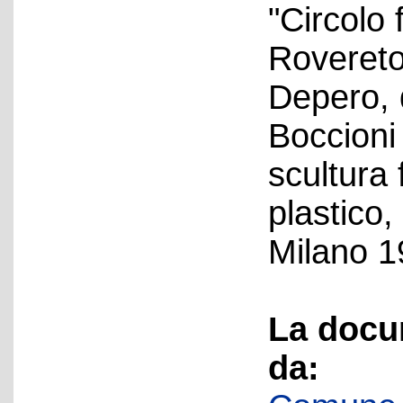
"Circolo 
Rovereto
Depero, 
Boccioni
scultura
plastico,
Milano 1
La docu
da: