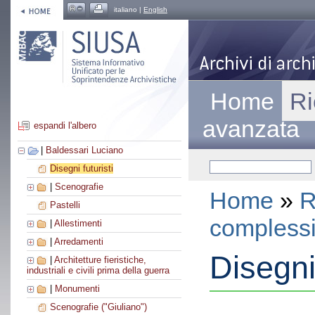
italiano |
English
Home
Ri
avanzata
espandi l'albero
|
Baldessari Luciano
Disegni futuristi
|
Scenografie
Home
»
R
Pastelli
compless
|
Allestimenti
|
Arredamenti
Disegni 
|
Architetture fieristiche,
industriali e civili prima della guerra
|
Monumenti
Scenografie ("Giuliano")