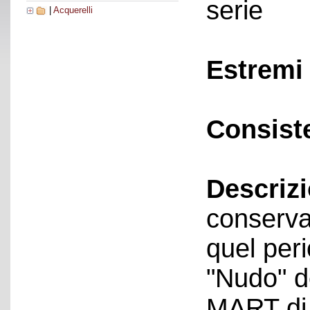
serie
|
Acquerelli
Estremi 
Consist
Descriz
conservat
quel peri
"Nudo" d
MART di 