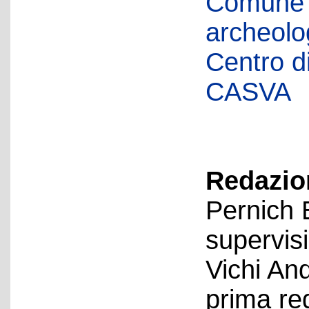
Comune d
archeolog
Centro di 
CASVA
Redazion
Pernich 
supervis
Vichi An
prima re