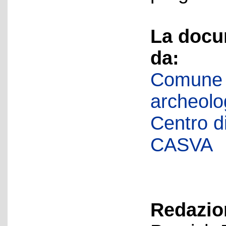
La docu
da:
Comune d
archeolog
Centro di 
CASVA
Redazion