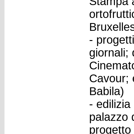
Stampa a
ortofrutti
Bruxelles
- progetti
giornali; 
Cinematog
Cavour; e
Babila)
- edilizi
palazzo d
progetto 