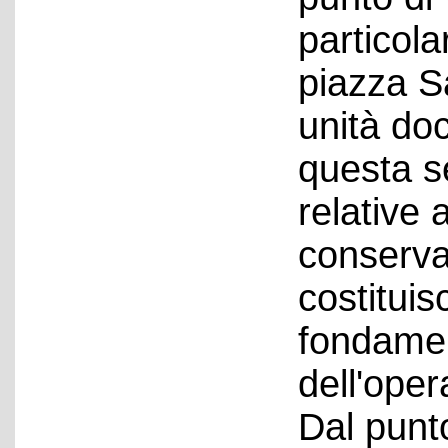
particola
piazza Sa
unità do
questa se
relative a
conservat
costitui
fondamen
dell'oper
Dal punto