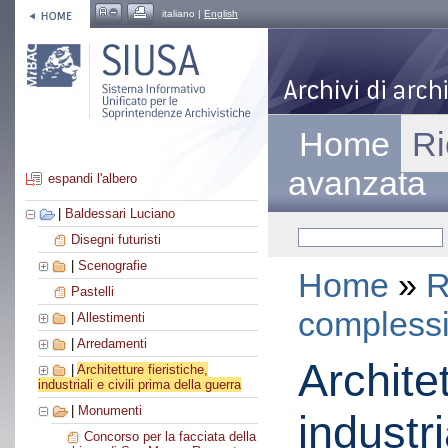
italiano |
English
Home
Ri
avanzata
espandi l'albero
|
Baldessari Luciano
Disegni futuristi
|
Scenografie
Home
»
R
Pastelli
compless
|
Allestimenti
|
Arredamenti
Architet
|
Architetture fieristiche,
industriali e civili prima della guerra
|
Monumenti
industri
Concorso per la facciata della