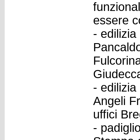
funzional
essere co
- edilizia
Pancaldo
Fulcorina
Giudecca;
- edilizi
Angeli Fr
uffici B
- padigli