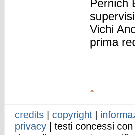
Pernich 
supervis
Vichi An
prima re
credits
|
copyright
|
informaz
privacy
| testi concessi con