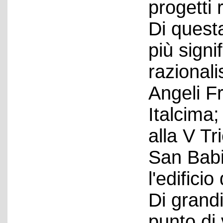
progetti 
Di quest
più signi
razionali
Angeli F
Italcima
alla V Tr
San Babi
l'edificio
Di grand
punto di 