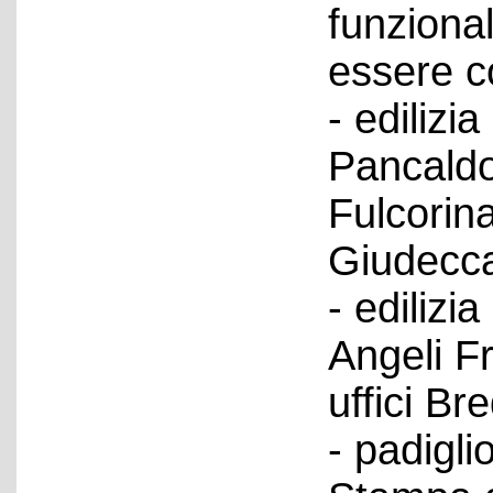
funzional
essere co
- edilizia
Pancaldo
Fulcorina
Giudecca;
- edilizi
Angeli Fr
uffici B
- padigli