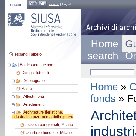
italiano
| English
Home
Gu
search
On
espandi l'albero
|
Baldessari Luciano
Disegni futuristi
|
Scenografie
Home
»
G
Pastelli
fonds
» F
|
Allestimenti
|
Arredamenti
Architet
|
Architetture fieristiche,
industriali e civili prima della guerra
Edicola per giornali, Milano
industri
Quartiere fieristico, Milano