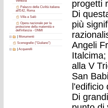
progetti 
Venezia
Palazzo della Civiltà italiana
all'E42, Roma
Di quest
Villa a Salò
più signi
Opera nazionale per la
protezione della maternità e
dell'infanzia - ONMI
razionali
|
Monumenti
Angeli F
Scenografie ("Giuliano")
|
Acquerelli
Italcima
alla V Tr
San Babi
l'edificio
Di grand
punto di 