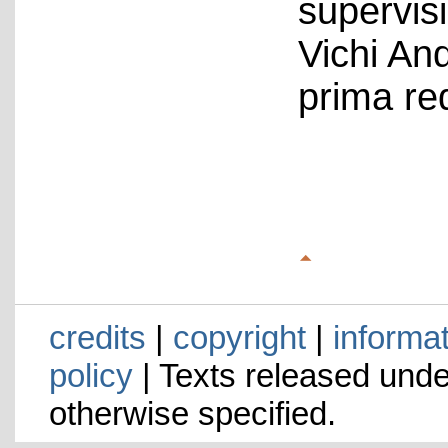
supervis
Vichi An
prima re
credits
|
copyright
|
informa
policy
| Texts released und
otherwise specified.