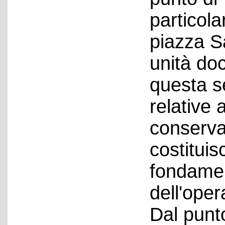
particola
piazza Sa
unità do
questa se
relative a
conservat
costitui
fondamen
dell'oper
Dal punto