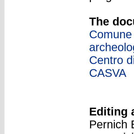
The doc
Comune d
archeolog
Centro di 
CASVA
Editing 
Pernich 