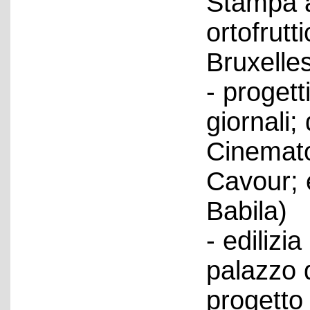
Stampa a
ortofrutti
Bruxelles
- progetti
giornali; 
Cinematog
Cavour; e
Babila)
- edilizi
palazzo d
progetto 